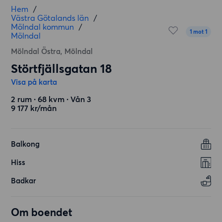
Hem
/
Västra Götalands län
/
Mölndal kommun
/
1 mot 1
Mölndal
Mölndal Östra, Mölndal
Störtfjällsgatan 18
Visa på karta
2 rum ∙ 68 kvm ∙ Vån 3
9 177 kr/mån
Balkong
Hiss
Badkar
Om boendet