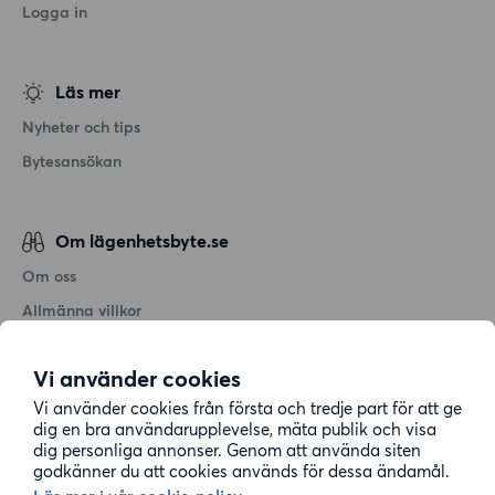
Logga in
Läs mer
Nyheter och tips
Bytesansökan
Om lägenhetsbyte.se
Om oss
Allmänna villkor
Personuppgiftshantering
Vi använder cookies
Cookiepolicy
Vi använder cookies från första och tredje part för att ge
Sitemap
dig en bra användarupplevelse, mäta publik och visa
dig personliga annonser. Genom att använda siten
godkänner du att cookies används för dessa ändamål.
Kundtjänst