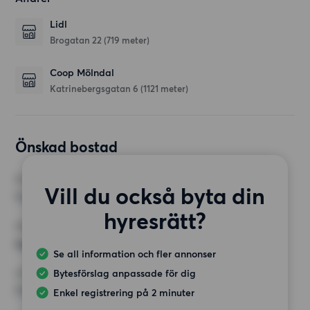
Lidl
Brogatan 22
(719 meter)
Coop Mölndal
Katrinebergsgatan 6
(1121 meter)
Önskad bostad
RUM
Vill du också byta din
1 rum
hyresrätt?
MINST ANTAL KVADRATMETER
Inget val
Se all information och fler annonser
Bytesförslag anpassade för dig
HÖGSTA HYRA
7 000 kr
Enkel registrering på 2 minuter