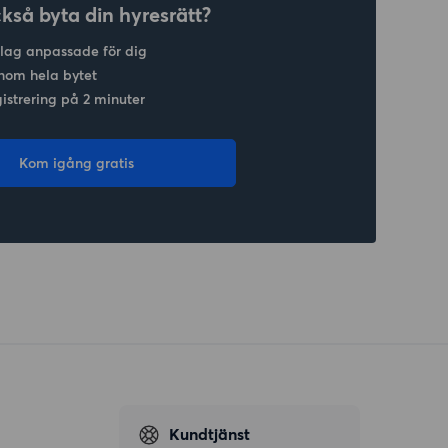
ckså byta din hyresrätt?
slag anpassade för dig
nom hela bytet
gistrering på 2 minuter
Kom igång gratis
Kundtjänst