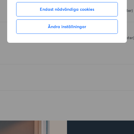
MatRätt
Endast nödvändiga cookies
Synhållsgatan 14
(82 meter)
Ändra inställningar
Lidl
Distansgatan 40
(356 meter