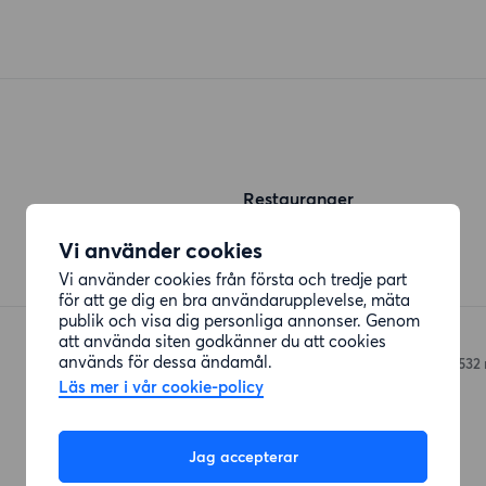
Restauranger
Sushi Koi
Vi använder cookies
Famngatan
(327 meter)
Vi använder cookies från första och tredje part
för att ge dig en bra användarupplevelse, mäta
publik och visa dig personliga annonser. Genom
att använda siten godkänner du att cookies
Pekkas restaurang
används för dessa ändamål.
J A Wettergrens Gata 5
(532
Läs mer i vår cookie-policy
Jag accepterar
Affärer