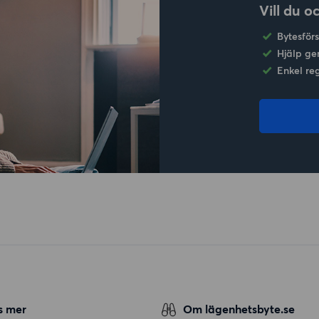
Vill du o
Bytesför
Hjälp ge
Enkel re
s mer
Om lägenhetsbyte.se