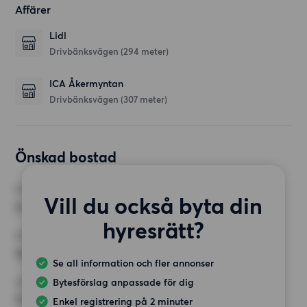
Affärer
Lidl
Drivbänksvägen
(294 meter)
ICA Åkermyntan
Drivbänksvägen
(307 meter)
Önskad bostad
RUM
Vill du också byta din
4 rum
hyresrätt?
MINST ANTAL KVADRATMETER
Inget val
Se all information och fler annonser
Bytesförslag anpassade för dig
HÖGSTA HYRA
11 000 kr
Enkel registrering på 2 minuter