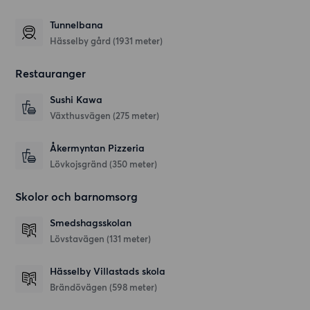
Tunnelbana
Hässelby gård (1931 meter)
Restauranger
Sushi Kawa
Växthusvägen
(275 meter)
Åkermyntan Pizzeria
Lövkojsgränd
(350 meter)
Skolor och barnomsorg
Smedshagsskolan
Lövstavägen
(131 meter)
Hässelby Villastads skola
Brändövägen
(598 meter)