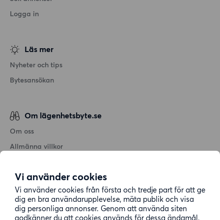
Logga in
Läs mer
Nyheter och tips
Bytesansökan
Om lägenhetsbyte.se
Om oss
Allmänna villkor
Personuppgiftshantering
Vi använder cookies
Cookiepolicy
Vi använder cookies från första och tredje part för att ge
Sitemap
dig en bra användarupplevelse, mäta publik och visa
dig personliga annonser. Genom att använda siten
godkänner du att cookies används för dessa ändamål.