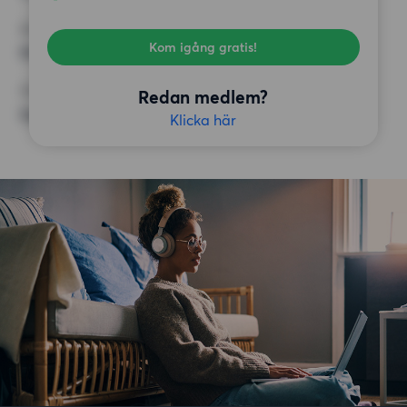
KRAV
Kom igång gratis!
Hiss
ÖVRIGA PREFERENSER
Redan medlem?
Inga speciella preferenser
Klicka här