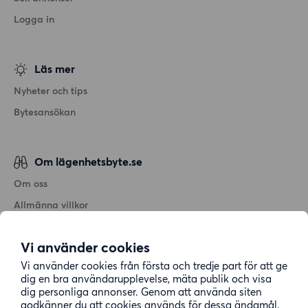
Logga in
Läs mer
Nyheter och tips
Bytesansökan
Om lägenhetsbyte.se
Om oss
Allmänna villkor
Personuppgiftshantering
Vi använder cookies
Cookiepolicy
Vi använder cookies från första och tredje part för att ge
Sitemap
dig en bra användarupplevelse, mäta publik och visa
dig personliga annonser. Genom att använda siten
godkänner du att cookies används för dessa ändamål.