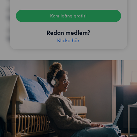
KRAV
Kom igång gratis!
Inga speciella krav
ÖVRIGA PREFERENSER
Redan medlem?
Inga speciella preferenser
Klicka här