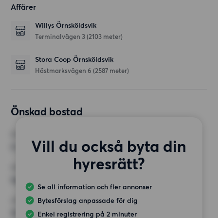
Affärer
Willys Örnsköldsvik
Terminalvägen 3
(2103 meter)
Stora Coop Örnsköldsvik
Hästmarksvägen 6
(2587 meter)
Önskad bostad
RUM
Vill du också byta din
2 rum
hyresrätt?
MINST ANTAL KVADRATMETER
Inget val
Se all information och fler annonser
Bytesförslag anpassade för dig
HÖGSTA HYRA
12 500 kr
Enkel registrering på 2 minuter