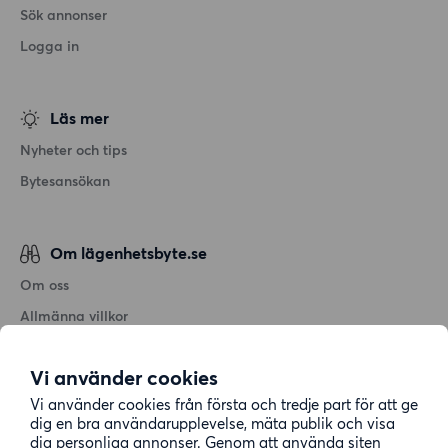
Sök annonser
Logga in
Läs mer
Nyheter och tips
Bytesansökan
Om lägenhetsbyte.se
Om oss
Allmänna villkor
Personuppgiftshantering
Vi använder cookies
Cookiepolicy
Vi använder cookies från första och tredje part för att ge
Sitemap
dig en bra användarupplevelse, mäta publik och visa
dig personliga annonser. Genom att använda siten