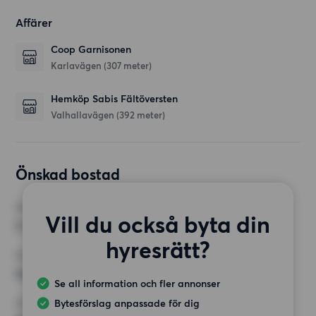
Affärer
Coop Garnisonen
Karlavägen
(307 meter)
Hemköp Sabis Fältöversten
Valhallavägen
(392 meter)
Önskad bostad
RUM
Vill du också byta din
2 rum
hyresrätt?
MINST ANTAL KVADRATMETER
Inget val
Se all information och fler annonser
Bytesförslag anpassade för dig
HÖGSTA HYRA