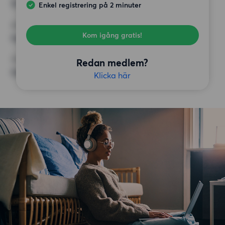
15 000 kr
Enkel registrering på 2 minuter
KRAV
Kom igång gratis!
Inga speciella krav
ÖVRIGA PREFERENSER
Redan medlem?
Inga speciella preferenser
Klicka här