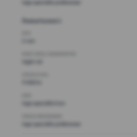
Inga speciella preferenser
Önskad bostad 2
RUM
2 rum
MINST ANTAL KVADRATMETER
Inget val
HÖGSTA HYRA
11 000 kr
KRAV
Inga speciella krav
ÖVRIGA PREFERENSER
Inga speciella preferenser