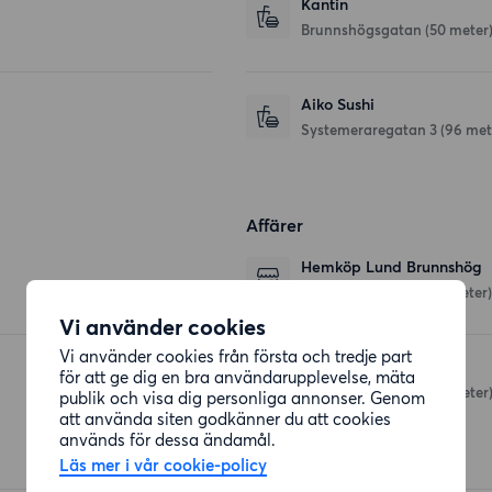
Kantin
Brunnshögsgatan
(50 meter
Aiko Sushi
Systemeraregatan 3
(96 met
Affärer
Hemköp Lund Brunnshög
Solbjersvägen 32
(237 meter)
Vi använder cookies
Vi använder cookies från första och tredje part
ICA Nära
för att ge dig en bra användarupplevelse, mäta
Uardavägen 131b
(258 meter
publik och visa dig personliga annonser. Genom
att använda siten godkänner du att cookies
används för dessa ändamål.
Läs mer i vår cookie-policy