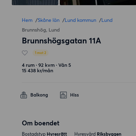
Hem
/
Skåne län
/
Lund kommun
/
Lund
Brunnshög, Lund
Brunnshögsgatan 11A
1 mot 2
4 rum ∙ 92 kvm ∙ Vån 5
15 438 kr/mån
Balkong
Hiss
Om boendet
Bostadstyp
Hyresrätt
Hyresvärd
Riksbyggen