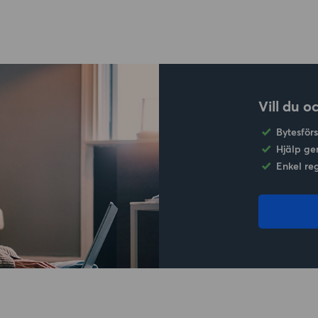
Vill du o
Bytesför
Hjälp ge
Enkel re