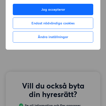
Jag accepterar
Endast nödvändiga cookies
Ändra inställningar
Vill du också byta
din hyresrätt?
Se all information och fler annonser