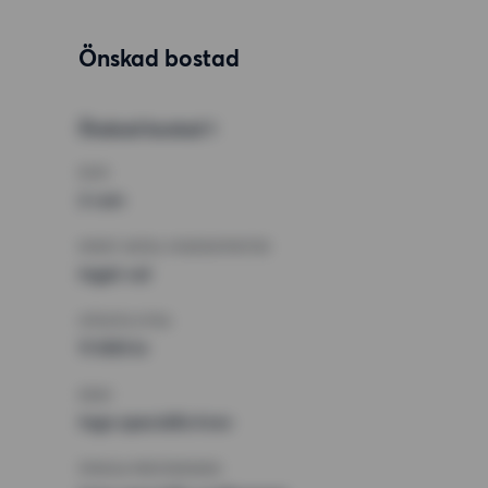
Önskad bostad
Önskad bostad 1
RUM
2 rum
MINST ANTAL KVADRATMETER
Inget val
HÖGSTA HYRA
11 000 kr
KRAV
Inga speciella krav
ÖVRIGA PREFERENSER