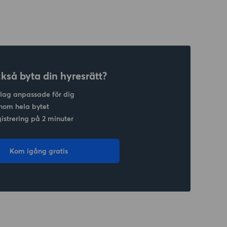
ckså byta din hyresrätt?
slag anpassade för dig
nom hela bytet
gistrering på 2 minuter
Kom igång gratis