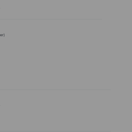
)
er)
)