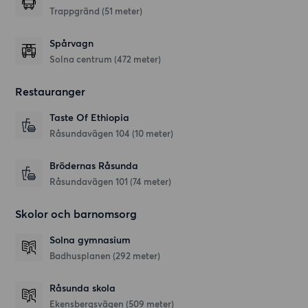
Trappgränd (51 meter)
Spårvagn
Solna centrum (472 meter)
Restauranger
Taste Of Ethiopia
Råsundavägen 104
(10 meter)
Brödernas Råsunda
Råsundavägen 101
(74 meter)
Skolor och barnomsorg
Solna gymnasium
Badhusplanen
(292 meter)
Råsunda skola
Ekensbergsvägen
(509 meter)