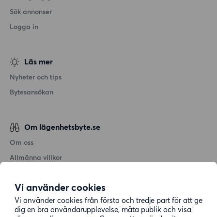
Sök annonser
Logga in
Läs mer
Nyheter och tips
Bytesansökan
Om lägenhetsbyte.se
Om oss
Allmänna villkor
Personuppgiftshantering
Vi använder cookies
Cookiepolicy
Vi använder cookies från första och tredje part för att ge
Sitemap
dig en bra användarupplevelse, mäta publik och visa