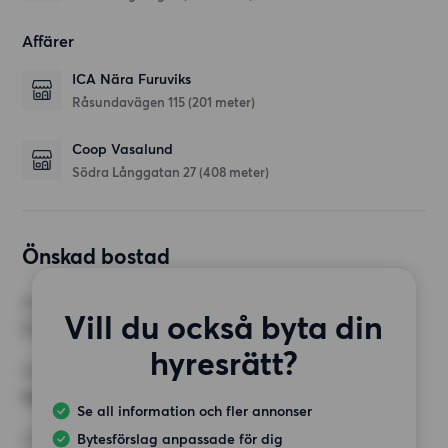
Affärer
ICA Nära Furuviks
Råsundavägen 115
(201 meter)
Coop Vasalund
Södra Långgatan 27
(408 meter)
Önskad bostad
RUM
Vill du också byta din
3 rum
hyresrätt?
MINST ANTAL KVADRATMETER
Inget val
Se all information och fler annonser
Bytesförslag anpassade för dig
HÖGSTA HYRA