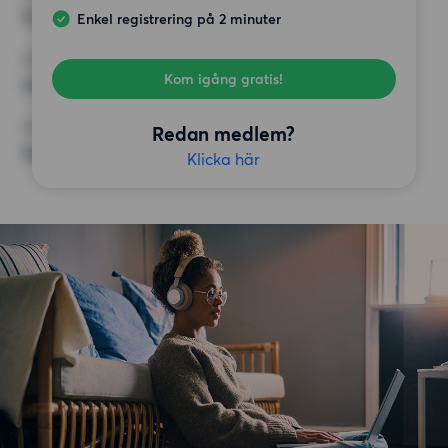
12 500 kr
Enkel registrering på 2 minuter
KRAV
Kom igång gratis!
Inga speciella krav
ÖVRIGA PREFERENSER
Redan medlem?
Inga speciella preferenser
Klicka här