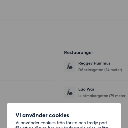
Restauranger
Reggev Hummus
Döbelnsgatan
(24 meter)
Lao Wai
Luntmakargatan
(79 meter)
Vi använder cookies
Affärer
Vi använder cookies från första och tredje part
för att ge dig en bra användarupplevelse, mäta