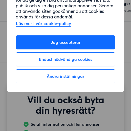
Hemköp Stockholm Birger 
publik och visa dig personliga annonser. Genom
Birger Jarlsgatan
(202 meter
att använda siten godkänner du att cookies
används för dessa ändamål.
Läs mer i vår cookie-policy
Lidl
Sveavägen
(213 meter)
Jag accepterar
Endast nödvändiga cookies
Ändra inställningar
Vill du också byta
din hyresrätt?
Se all information och fler annonser