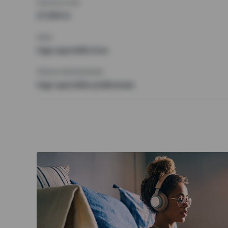
HÖGSTA HYRA
21 000 kr
KRAV
Inga speciella krav
ÖVRIGA PREFERENSER
Inga speciella preferenser