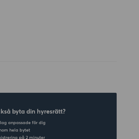
ckså byta din hyresrätt?
slag anpassade för dig
nom hela bytet
gistrering på 2 minuter