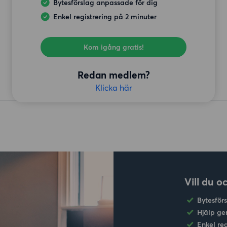
Bytesförslag anpassade för dig
Enkel registrering på 2 minuter
Kom igång gratis!
Redan medlem?
Klicka här
Vill du o
Bytesför
Hjälp ge
Enkel re