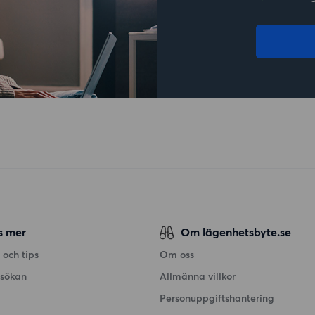
s mer
Om lägenhetsbyte.se
 och tips
Om oss
nsökan
Allmänna villkor
Personuppgiftshantering