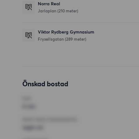
Norra Real
Jarlaplan
(210 meter)
Viktor Rydberg Gymnasium
Fryxellsgatan
(289 meter)
Önskad bostad
RUM
4 rum
MINST ANTAL KVADRATMETER
Inget val