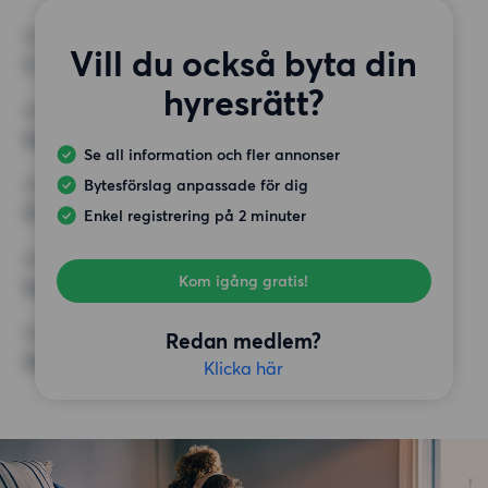
RUM
Vill du också byta din
2 rum
hyresrätt?
MINST ANTAL KVADRATMETER
Inget val
Se all information och fler annonser
Bytesförslag anpassade för dig
HÖGSTA HYRA
12 000 kr
Enkel registrering på 2 minuter
KRAV
Kom igång gratis!
Inga speciella krav
ÖVRIGA PREFERENSER
Redan medlem?
Inga speciella preferenser
Klicka här