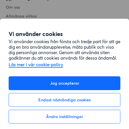
Om oss
Allmänna villkor
Personuppgiftshantering
Vi använder cookies
Cookiepolicy
Vi använder cookies från första och tredje part för att ge
Sitemap
dig en bra användarupplevelse, mäta publik och visa
dig personliga annonser. Genom att använda siten
godkänner du att cookies används för dessa ändamål.
Kundtjänst
Läs mer i vår cookie-policy
Hjälp
Jag accepterar
08-22 00 90
Endast nödvändiga cookies
E-post:
info@lagenhetsbyte.se
Ändra inställningar
Inte intresserad
Visa intresse
© 2004-2026 Lägenhetsbyte Sverige AB