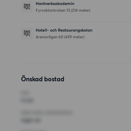
Hantverksakademin
Fyrvaktarkroken 13
(214 meter)
Hotell- och Restaurangskolan
Arenavägen 60
(459 meter)
Önskad bostad
RUM
4 rum
MINST ANTAL KVADRATMETER
Inget val