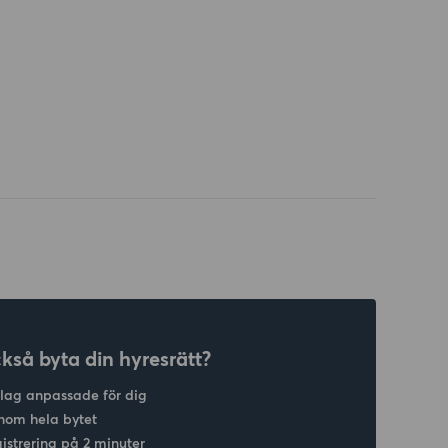
ckså byta din hyresrätt?
slag anpassade för dig
nom hela bytet
gistrering på 2 minuter