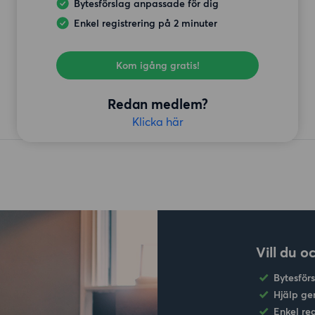
Bytesförslag anpassade för dig
Enkel registrering på 2 minuter
Kom igång gratis!
Redan medlem?
Klicka här
Vill du o
Bytesför
Hjälp ge
Enkel re