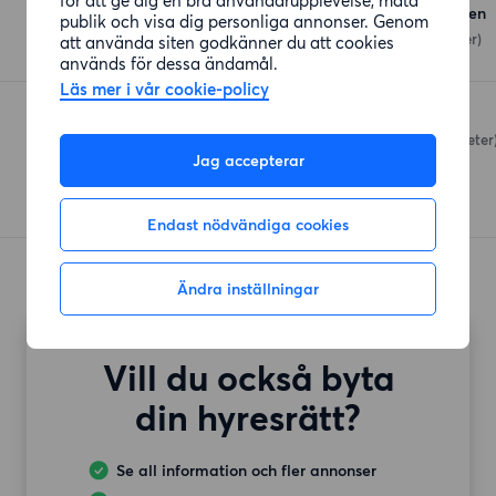
ICA Supermarket Globen
publik och visa dig personliga annonser. Genom
Arenaslingan 1
(376 meter)
att använda siten godkänner du att cookies
används för dessa ändamål.
Läs mer i vår cookie-policy
Handlarn
Sofielundsvägen
(420 meter
Jag accepterar
Endast nödvändiga cookies
Ändra inställningar
Vill du också byta
din hyresrätt?
Se all information och fler annonser