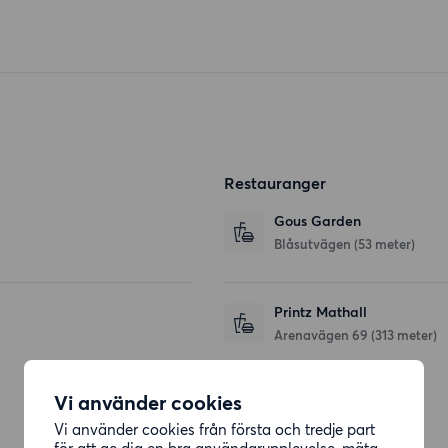
Restauranger
Gous Garden
Blåsutvägen
(53 meter)
Printz Mathall
Arenavägen 69
(313 meter)
Vi använder cookies
Affärer
Vi använder cookies från första och tredje part
för att ge dig en bra användarupplevelse, mäta