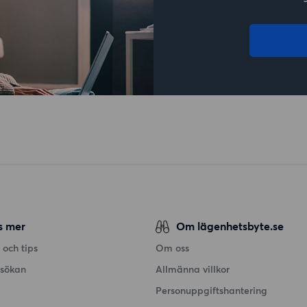
s mer
Om lägenhetsbyte.se
 och tips
Om oss
nsökan
Allmänna villkor
Personuppgiftshantering