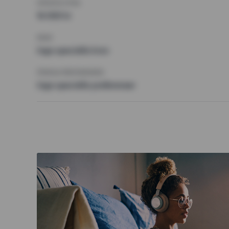
HÖGSTA HYRA
16 000 kr
KRAV
Inga speciella krav
ÖVRIGA PREFERENSER
Inga speciella preferenser