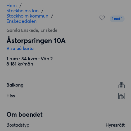
Hem
/
Stockholms län
/
Stockholm kommun
/
1 mot 1
Enskededalen
Gamla Enskede, Enskede
Åstorpsringen 10A
Visa på karta
1 rum ∙ 34 kvm ∙ Vån 2
8 181 kr/mån
Balkong
Hiss
Om boendet
Bostadstyp
Hyresrätt