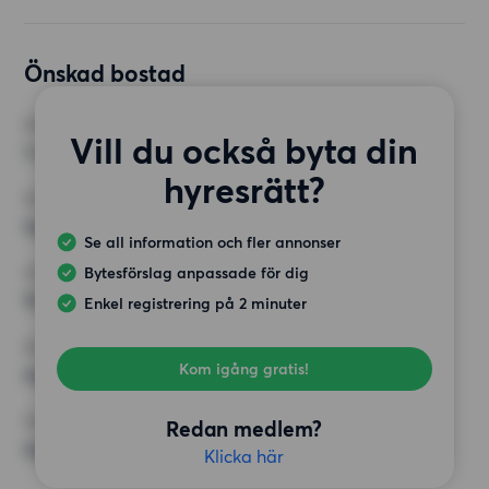
Önskad bostad
RUM
Vill du också byta din
1 rum
hyresrätt?
MINST ANTAL KVADRATMETER
Inget val
Se all information och fler annonser
Bytesförslag anpassade för dig
HÖGSTA HYRA
15 000 kr
Enkel registrering på 2 minuter
KRAV
Kom igång gratis!
Inga speciella krav
ÖVRIGA PREFERENSER
Redan medlem?
Inga speciella preferenser
Klicka här