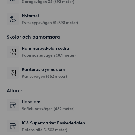
Garagevägen 34
(393 meter)
Nytorpet
Fyrskeppsvägen 61
(398 meter)
Skolor och barnomsorg
Hammarbyskolan södra
Paternostervägen
(381 meter)
Kärrtorps Gymnasium
Karlsövägen
(652 meter)
Affärer
Handlarn
Sofielundsvägen
(482 meter)
ICA Supermarket Enskededalen
Dalens allé 5
(503 meter)