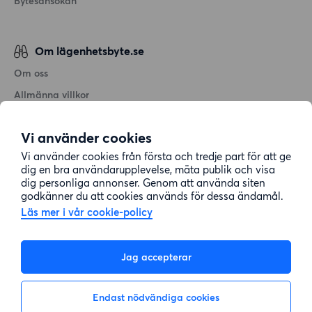
Bytesansökan
Om lägenhetsbyte.se
Om oss
Allmänna villkor
Personuppgiftshantering
Vi använder cookies
Cookiepolicy
Vi använder cookies från första och tredje part för att ge
Sitemap
dig en bra användarupplevelse, mäta publik och visa
dig personliga annonser. Genom att använda siten
godkänner du att cookies används för dessa ändamål.
Kundtjänst
Läs mer i vår cookie-policy
Hjälp
Jag accepterar
08-22 00 90
Endast nödvändiga cookies
E-post:
info@lagenhetsbyte.se