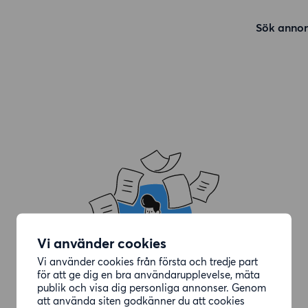
Sök annon
Vi använder cookies
Vi använder cookies från första och tredje part
för att ge dig en bra användarupplevelse, mäta
publik och visa dig personliga annonser. Genom
att använda siten godkänner du att cookies
Annonsen du letade efter är borttagen