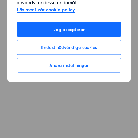
används för dessa ändamål.
Läs mer i vår cookie-policy
Gå till sök
Jag accepterar
Endast nödvändiga cookies
Ändra inställningar