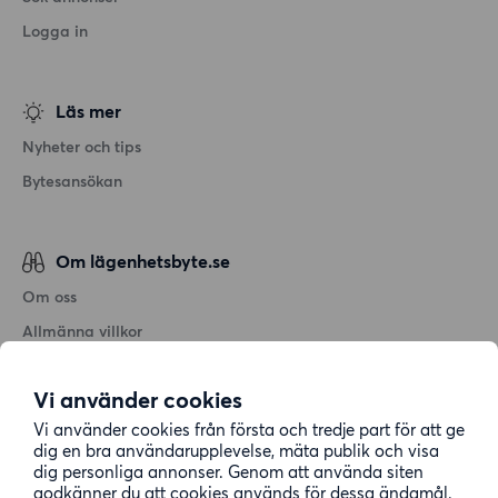
Logga in
Läs mer
Nyheter och tips
Bytesansökan
Om lägenhetsbyte.se
Om oss
Allmänna villkor
Personuppgiftshantering
Vi använder cookies
Cookiepolicy
Vi använder cookies från första och tredje part för att ge
Sitemap
dig en bra användarupplevelse, mäta publik och visa
dig personliga annonser. Genom att använda siten
godkänner du att cookies används för dessa ändamål.