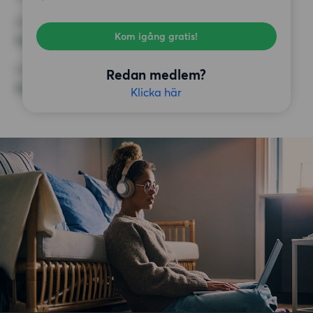
KRAV
Kom igång gratis!
Inga speciella krav
ÖVRIGA PREFERENSER
Redan medlem?
Inga speciella preferenser
Klicka här