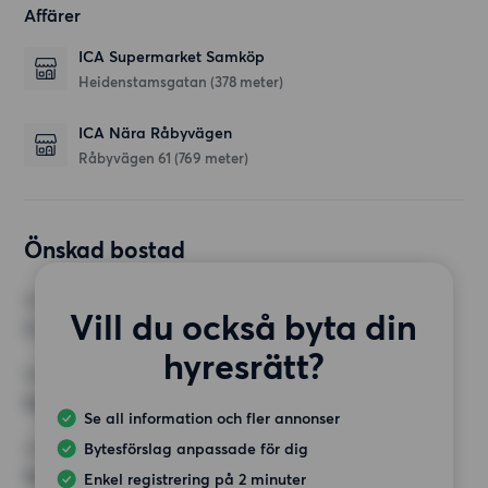
Affärer
ICA Supermarket Samköp
Heidenstamsgatan
(378 meter)
ICA Nära Råbyvägen
Råbyvägen 61
(769 meter)
Önskad bostad
RUM
Vill du också byta din
3 rum
hyresrätt?
MINST ANTAL KVADRATMETER
Inget val
Se all information och fler annonser
Bytesförslag anpassade för dig
HÖGSTA HYRA
14 000 kr
Enkel registrering på 2 minuter