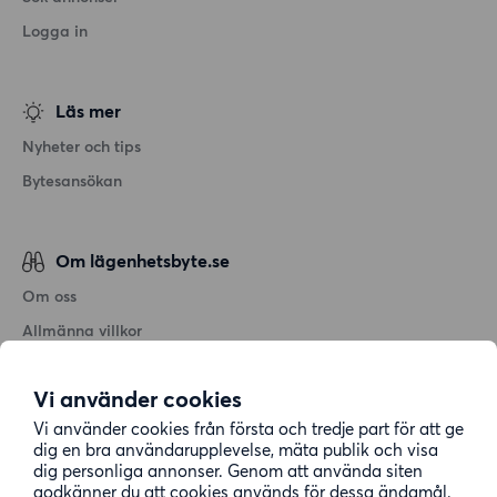
Logga in
Läs mer
Nyheter och tips
Bytesansökan
Om lägenhetsbyte.se
Om oss
Allmänna villkor
Personuppgiftshantering
Vi använder cookies
Cookiepolicy
Vi använder cookies från första och tredje part för att ge
Sitemap
dig en bra användarupplevelse, mäta publik och visa
dig personliga annonser. Genom att använda siten
godkänner du att cookies används för dessa ändamål.