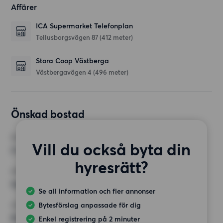
Affärer
ICA Supermarket Telefonplan
Tellusborgsvägen 87
(412 meter)
Stora Coop Västberga
Västbergavägen 4
(496 meter)
Önskad bostad
RUM
Vill du också byta din
2 rum
hyresrätt?
MINST ANTAL KVADRATMETER
Inget val
Se all information och fler annonser
Bytesförslag anpassade för dig
HÖGSTA HYRA
8 000 kr
Enkel registrering på 2 minuter