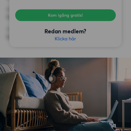
KRAV
Kom igång gratis!
Inga speciella krav
ÖVRIGA PREFERENSER
Redan medlem?
Inga speciella preferenser
Klicka här