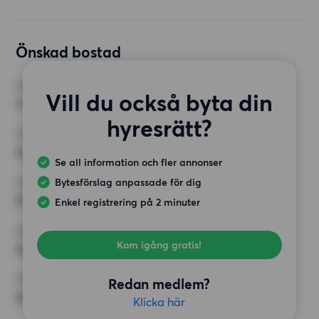
Önskad bostad
RUM
Vill du också byta din
2 rum
hyresrätt?
MINST ANTAL KVADRATMETER
Inget val
Se all information och fler annonser
Bytesförslag anpassade för dig
HÖGSTA HYRA
8 000 kr
Enkel registrering på 2 minuter
KRAV
Kom igång gratis!
Inga speciella krav
ÖVRIGA PREFERENSER
Redan medlem?
Inga speciella preferenser
Klicka här