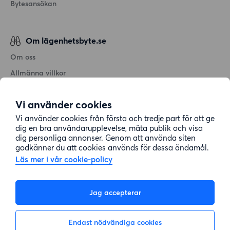
Bytesansökan
Om lägenhetsbyte.se
Om oss
Allmänna villkor
Personuppgiftshantering
Vi använder cookies
Cookiepolicy
Vi använder cookies från första och tredje part för att ge
Sitemap
dig en bra användarupplevelse, mäta publik och visa
dig personliga annonser. Genom att använda siten
godkänner du att cookies används för dessa ändamål.
Kundtjänst
Läs mer i vår cookie-policy
Hjälp
Jag accepterar
08-22 00 90
Endast nödvändiga cookies