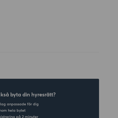
ckså byta din hyresrätt?
slag anpassade för dig
nom hela bytet
gistrering på 2 minuter