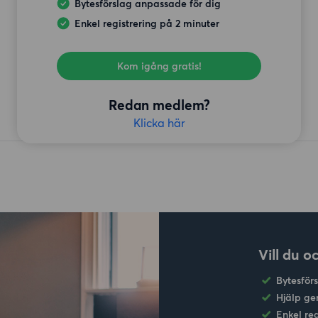
Bytesförslag anpassade för dig
Enkel registrering på 2 minuter
Kom igång gratis!
Redan medlem?
Klicka här
Vill du o
Bytesför
Hjälp ge
Enkel re