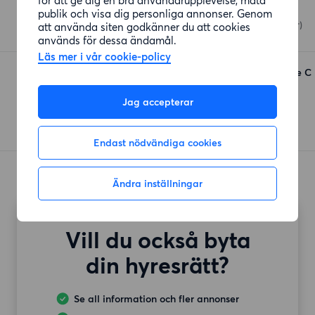
Din Mat
publik och visa dig personliga annonser. Genom
Ringvägen 29
(353 meter)
att använda siten godkänner du att cookies
används för dessa ändamål.
Läs mer i vår cookie-policy
Hemköp Västerhaninge C
Kyrkvägen 4
(924 meter)
Jag accepterar
Endast nödvändiga cookies
Ändra inställningar
Vill du också byta
din hyresrätt?
Se all information och fler annonser