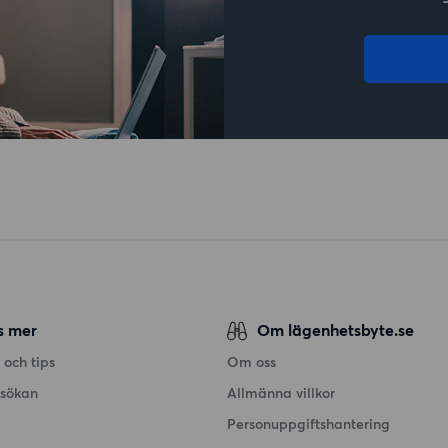
s mer
Om lägenhetsbyte.se
 och tips
Om oss
nsökan
Allmänna villkor
Personuppgiftshantering