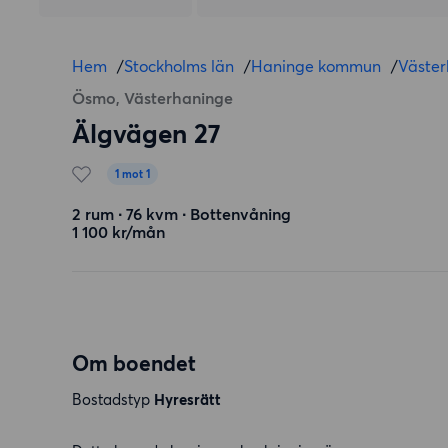
Hem
/
Stockholms län
/
Haninge kommun
/
Väster
Ösmo, Västerhaninge
Älgvägen 27
1 mot 1
2 rum ∙ 76 kvm ∙ Bottenvåning
1 100 kr/mån
Om boendet
Bostadstyp
Hyresrätt