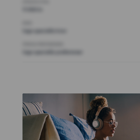
HÖGSTA HYRA
11 000 kr
KRAV
Inga speciella krav
ÖVRIGA PREFERENSER
Inga speciella preferenser