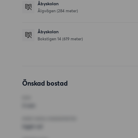
Åbyskolan
Älgvägen
(284 meter)
Åbyskolan
Bokstigen 14
(619 meter)
Önskad bostad
RUM
3 rum
MINST ANTAL KVADRATMETER
Inget val