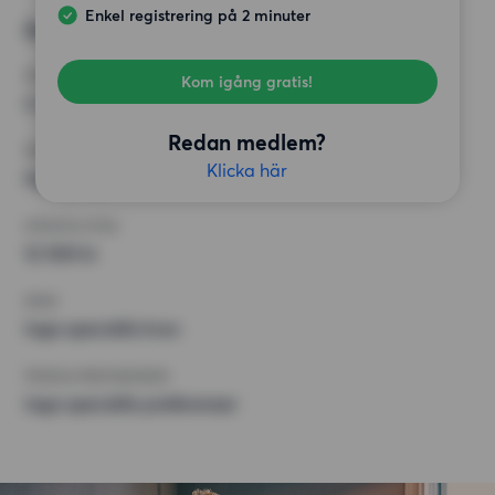
Enkel registrering på 2 minuter
Önskad bostad 2
RUM
Kom igång gratis!
2 rum
Redan medlem?
MINST ANTAL KVADRATMETER
Klicka här
Inget val
HÖGSTA HYRA
12 500 kr
KRAV
Inga speciella krav
ÖVRIGA PREFERENSER
Inga speciella preferenser