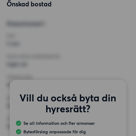
Önskad bostad
Önskad bostad 1
RUM
3 rum
MINST ANTAL KVADRATMETER
Inget val
HÖGSTA HYRA
14 000 kr
Vill du också byta din
KRAV
Inga speciella krav
hyresrätt?
ÖVRIGA PREFERENSER
Se all information och fler annonser
Inga speciella preferenser
Bytesförslag anpassade för dig