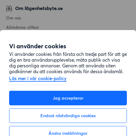
Om lägenhetsbyte.se
Om oss
Allmänna villkor
Personuppgiftshantering
Vi använder cookies
Cookiepolicy
Vi använder cookies från första och tredje part för att ge
Sitemap
dig en bra användarupplevelse, mäta publik och visa
dig personliga annonser. Genom att använda siten
godkänner du att cookies används för dessa ändamål.
Kundtjänst
Läs mer i vår cookie-policy
Hjälp
Jag accepterar
08-22 00 90
Endast nödvändiga cookies
E-post:
info@lagenhetsbyte.se
Ändra inställningar