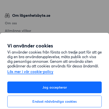
Om lägenhetsbyte.se
Om oss
Allmänna villkor
Personuppgiftshantering
Vi använder cookies
Cookiepolicy
Vi använder cookies från första och tredje part för att ge
Sitemap
dig en bra användarupplevelse, mäta publik och visa
dig personliga annonser. Genom att använda siten
godkänner du att cookies används för dessa ändamål.
Kundtjänst
Läs mer i vår cookie-policy
Hjälp
Jag accepterar
08-22 00 90
Endast nödvändiga cookies
E-post:
info@lagenhetsbyte.se