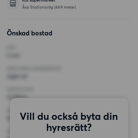
Ica supermarket
Åsa Stationsväg
(669 meter)
Önskad bostad
RUM
3 rum
MINST ANTAL KVADRATMETER
Inget val
HÖGSTA HYRA
12 000 kr
KRAV
Vill du också byta din
Inga speciella krav
hyresrätt?
ÖVRIGA PREFERENSER