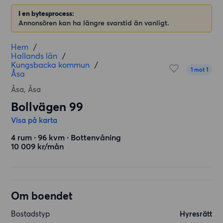
I en bytesprocess:
Annonsören kan ha längre svarstid än vanligt.
Hem
/
Hallands län
/
Kungsbacka kommun
/
1 mot 1
Åsa
Åsa, Åsa
Bollvägen 99
Visa på karta
4 rum ∙ 96 kvm ∙ Bottenvåning
10 009 kr/mån
Om boendet
Bostadstyp
Hyresrätt