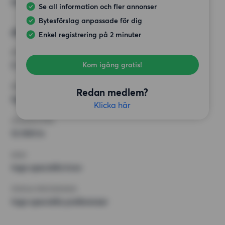
Inga speciella preferenser
Se all information och fler annonser
Bytesförslag anpassade för dig
Alternativt önskemål
Enkel registrering på 2 minuter
RUM
2 rum
Kom igång gratis!
MINST ANTAL KVADRATMETER
Redan medlem?
Inget val
Klicka här
HÖGSTA HYRA
12 000 kr
KRAV
Inga speciella krav
ÖVRIGA PREFERENSER
Inga speciella preferenser