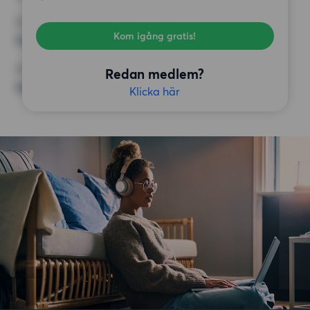
KRAV
Kom igång gratis!
Inga speciella krav
ÖVRIGA PREFERENSER
Redan medlem?
Inga speciella preferenser
Klicka här