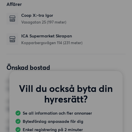
Affärer
Coop X:-tra Igor
Vasagatan 25
(197 meter)
ICA Supermarket Skrapan
Kopparbergsvägen 114
(231 meter)
Önskad bostad
RUM
Vill du också byta din
3 rum
hyresrätt?
MINST ANTAL KVADRATMETER
Inget val
Se all information och fler annonser
Bytesförslag anpassade för dig
HÖGSTA HYRA
12 500 kr
Enkel registrering på 2 minuter