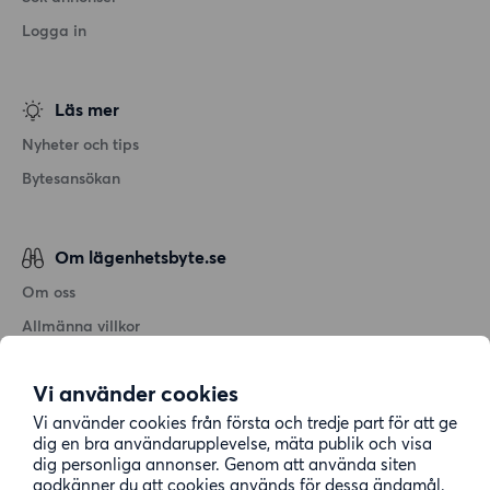
Logga in
Läs mer
Nyheter och tips
Bytesansökan
Om lägenhetsbyte.se
Om oss
Allmänna villkor
Personuppgiftshantering
Vi använder cookies
Cookiepolicy
Vi använder cookies från första och tredje part för att ge
Sitemap
dig en bra användarupplevelse, mäta publik och visa
dig personliga annonser. Genom att använda siten
godkänner du att cookies används för dessa ändamål.