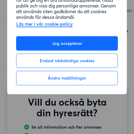
ICA Nära
publik och visa dig personliga annonser. Genom
Nordkapsvägen
(167 meter)
att använda siten godkänner du att cookies
används för dessa ändamål.
Läs mer i vår cookie-policy
Hemköp Haninge Vega
Vega Allé 2
(446 meter)
Jag accepterar
Endast nödvändiga cookies
Ändra inställningar
Vill du också byta
din hyresrätt?
Se all information och fler annonser