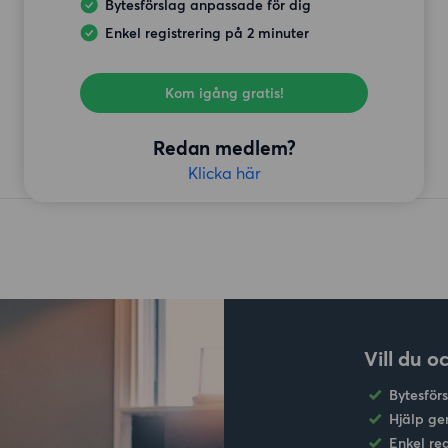
Bytesförslag anpassade för dig
Enkel registrering på 2 minuter
Kom igång gratis!
Redan medlem?
Klicka här
Vill du o
Bytesför
Hjälp ge
Enkel re