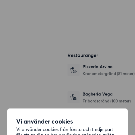
Restauranger
Pizzeria Arvino
Kronometergränd
(81 meter)
Bagheria Vega
Fribordsgränd
(100 meter)
Vi använder cookies
Affärer
Vi använder cookies från första och tredje part
för att ge dig en bra användarupplevelse, mäta