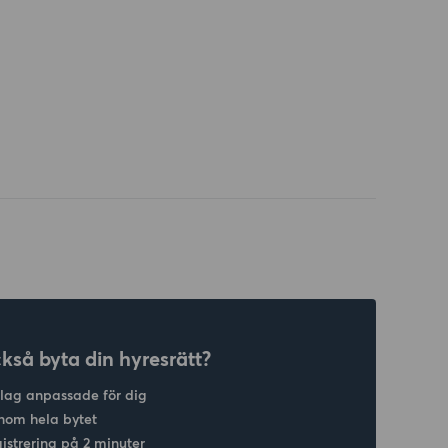
ckså byta din hyresrätt?
slag anpassade för dig
nom hela bytet
gistrering på 2 minuter