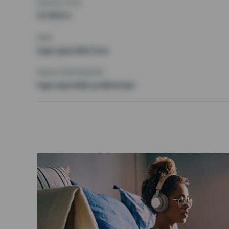
HÖGSTA HYRA
13 000 kr
KRAV
Inga speciella krav
ÖVRIGA PREFERENSER
Inga speciella preferenser