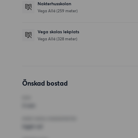
Nakterhusskolan
Vega Allé
(259 meter)
Vega skolas lekplats
Vega Allé
(328 meter)
Önskad bostad
RUM
3 rum
MINST ANTAL KVADRATMETER
Inget val