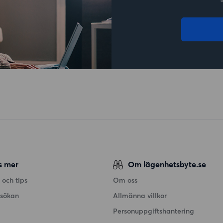
s mer
Om lägenhetsbyte.se
 och tips
Om oss
nsökan
Allmänna villkor
Personuppgiftshantering