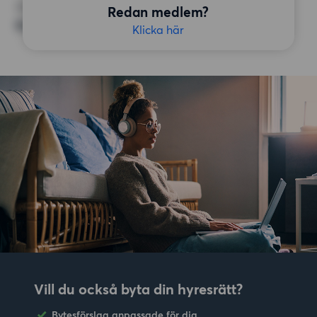
ÖVRIGA PREFERENSER
Redan medlem?
Badkar,
Klicka här
Vill du också byta din hyresrätt?
Bytesförslag anpassade för dig