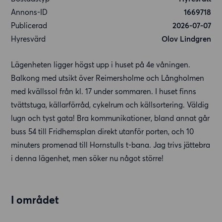
Annons-ID
1669718
Publicerad
2026-07-07
Hyresvärd
Olov Lindgren
Lägenheten ligger högst upp i huset på 4e våningen.
Balkong med utsikt över Reimersholme och Långholmen
med kvällssol från kl. 17 under sommaren. I huset finns
tvättstuga, källarförråd, cykelrum och källsortering. Väldig
lugn och tyst gata! Bra kommunikationer, bland annat går
buss 54 till Fridhemsplan direkt utanför porten, och 10
minuters promenad till Hornstulls t-bana. Jag trivs jättebra
i denna lägenhet, men söker nu något större!
I området