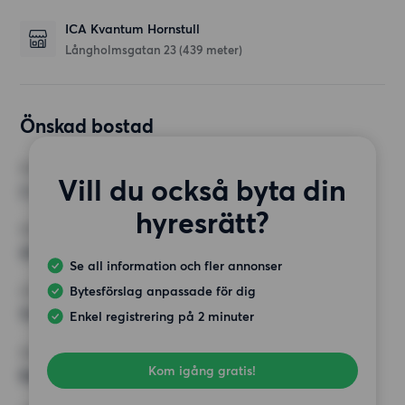
ICA Kvantum Hornstull
Långholmsgatan 23
(439 meter)
Önskad bostad
RUM
Vill du också byta din
2 rum
hyresrätt?
MINST ANTAL KVADRATMETER
40 kvm
Se all information och fler annonser
Bytesförslag anpassade för dig
HÖGSTA HYRA
10 000 kr
Enkel registrering på 2 minuter
KRAV
Kom igång gratis!
Balkong,