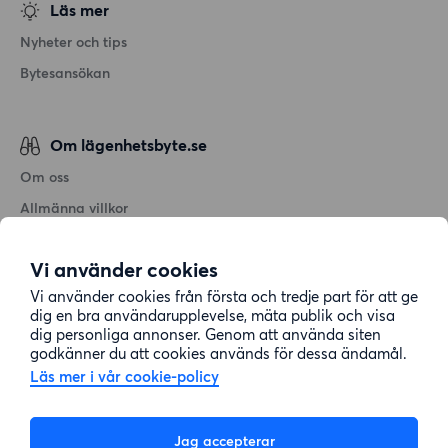
Läs mer
Nyheter och tips
Bytesansökan
Om lägenhetsbyte.se
Om oss
Allmänna villkor
Personuppgiftshantering
Vi använder cookies
Cookiepolicy
Vi använder cookies från första och tredje part för att ge
Sitemap
dig en bra användarupplevelse, mäta publik och visa
dig personliga annonser. Genom att använda siten
godkänner du att cookies används för dessa ändamål.
Kundtjänst
Läs mer i vår cookie-policy
Hjälp
Jag accepterar