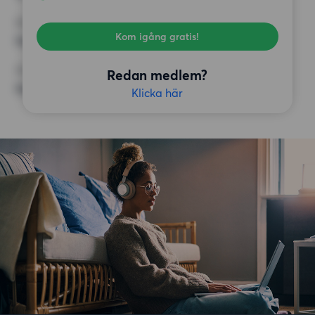
KRAV
Kom igång gratis!
Inga speciella krav
ÖVRIGA PREFERENSER
Redan medlem?
Inga speciella preferenser
Klicka här