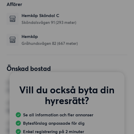
Affärer
Hemköp Sköndal C
Sköndalsvägen 91
(293 meter)
Hemköp
Gråhundsvägen 82
(667 meter)
Önskad bostad
RUM
Vill du också byta din
2 rum
hyresrätt?
MINST ANTAL KVADRATMETER
Inget val
Se all information och fler annonser
Bytesförslag anpassade för dig
HÖGSTA HYRA
12 000 kr
Enkel registrering på 2 minuter