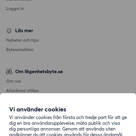
Logga in
Läs mer
Nyheter och tips
Bytesansökan
Om lägenhetsbyte.se
Om oss
Allmänna villkor
Personuppgiftshantering
Vi använder cookies
Cookiepolicy
Vi använder cookies från första och tredje part för att ge
Sitemap
dig en bra användarupplevelse, mäta publik och visa
dig personliga annonser. Genom att använda siten
godkänner du att cookies används för dessa ändamål.