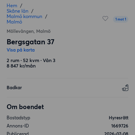
Hem
/
Skåne län
/
Malmö kommun
/
1 mot 1
Malmö
Möllevången, Malmö
Bergsgatan 37
Visa på karta
2 rum ∙ 52 kvm ∙ Vån 3
8 847 kr/mån
Badkar
Om boendet
Bostadstyp
Hyresrätt
Annons-ID
1669726
Publicerad
2026-07-08