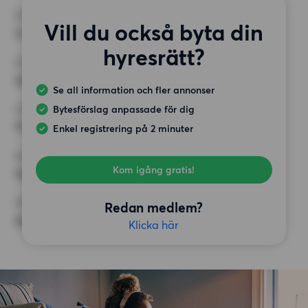
RUM
Vill du också byta din
3 rum
hyresrätt?
MINST ANTAL KVADRATMETER
Inget val
Se all information och fler annonser
Bytesförslag anpassade för dig
HÖGSTA HYRA
11 000 kr
Enkel registrering på 2 minuter
KRAV
Kom igång gratis!
Inga speciella krav
ÖVRIGA PREFERENSER
Redan medlem?
Inga speciella preferenser
Klicka här