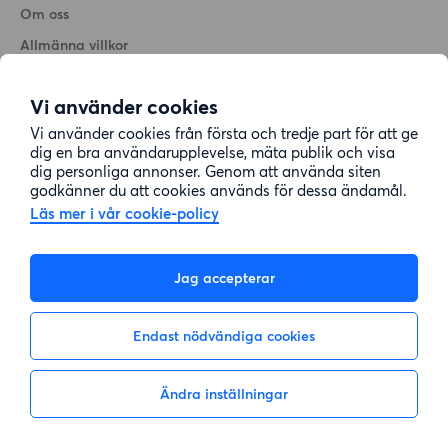
Om oss
Allmänna villkor
Personuppgiftshantering
Vi använder cookies
Cookiepolicy
Vi använder cookies från första och tredje part för att ge
Sitemap
dig en bra användarupplevelse, mäta publik och visa
dig personliga annonser. Genom att använda siten
godkänner du att cookies används för dessa ändamål.
Kundtjänst
Läs mer i vår cookie-policy
Hjälp
Jag accepterar
08-22 00 90
Endast nödvändiga cookies
E-post:
info@lagenhetsbyte.se
Ändra inställningar
Inte intresserad
Visa intresse
© 2004-2026 Lägenhetsbyte Sverige AB