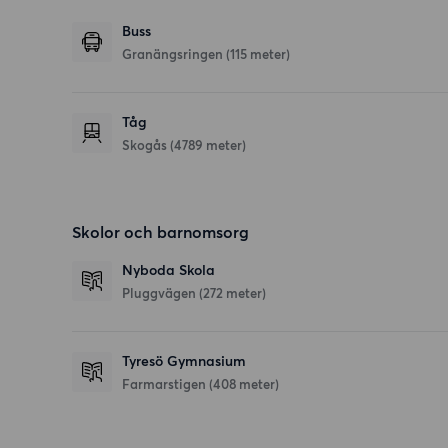
Buss
Granängsringen (115 meter)
Tåg
Skogås (4789 meter)
Skolor och barnomsorg
Nyboda Skola
Pluggvägen
(272 meter)
Tyresö Gymnasium
Farmarstigen
(408 meter)