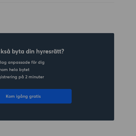
ckså byta din hyresrätt?
slag anpassade för dig
nom hela bytet
gistrering på 2 minuter
Kom igång gratis