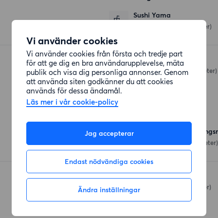
Sushi Yama
Kyrkogränd 25
(687 meter)
Vi använder cookies
Vi använder cookies från första och tredje part
Hörnet
för att ge dig en bra användarupplevelse, mäta
Regnbågsgatan
(945 meter)
publik och visa dig personliga annonser. Genom
att använda siten godkänner du att cookies
används för dessa ändamål.
Läs mer i vår cookie-policy
Affärer
Hemköp Tyresö Granängsr
Jag accepterar
Granängsringen 2
(57 meter)
Endast nödvändiga cookies
Coop Farmarstigen
Kyndelgränd 1
(530 meter)
Ändra inställningar