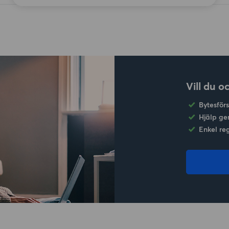
Vill du o
Bytesför
Hjälp ge
Enkel re