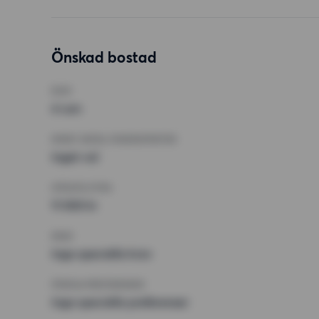
Önskad bostad
RUM
4 rum
MINST ANTAL KVADRATMETER
Inget val
HÖGSTA HYRA
11 000 kr
KRAV
Inga speciella krav
ÖVRIGA PREFERENSER
Inga speciella preferenser