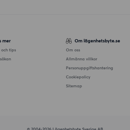
s mer
Om lägenhetsbyte.se
 och tips
Om oss
nsökan
Allmänna villkor
Personuppgiftshantering
Cookiepolicy
Sitemap
© 2004-2026 Lägenhetsbyte Sverige AB