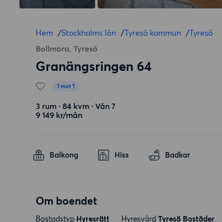
Hem
/
Stockholms län
/
Tyresö kommun
/
Tyresö
Bollmora, Tyresö
Granängsringen 64
1 mot 1
3 rum ∙ 84 kvm ∙ Vån 7
9 149 kr/mån
Balkong
Hiss
Badkar
Om boendet
Bostadstyp
Hyresrätt
Hyresvärd
Tyresö Bostäder