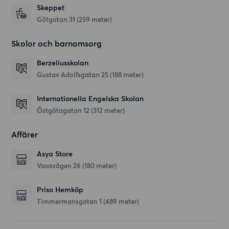
Skeppet
Götgatan 31
(259 meter)
Skolor och barnomsorg
Berzeliusskolan
Gustav Adolfsgatan 25
(188 meter)
Internationella Engelska Skolan
Östgötagatan 12
(312 meter)
Affärer
Asya Store
Vasavägen 26
(180 meter)
Priso Hemköp
Timmermansgatan 1
(489 meter)