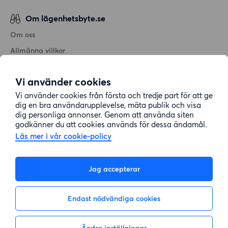
Om lägenhetsbyte.se
Om oss
Allmänna villkor
Personuppgiftshantering
Vi använder cookies
Cookiepolicy
Vi använder cookies från första och tredje part för att ge
Sitemap
dig en bra användarupplevelse, mäta publik och visa
dig personliga annonser. Genom att använda siten
godkänner du att cookies används för dessa ändamål.
Kundtjänst
Läs mer i vår cookie-policy
Hjälp
Jag accepterar
08-22 00 90
Endast nödvändiga cookies
E-post:
info@lagenhetsbyte.se