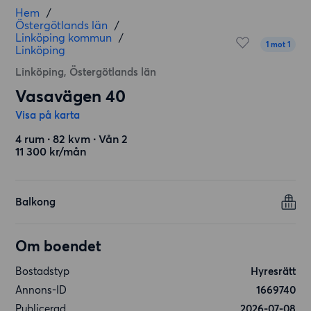
Hem
/
Östergötlands län
/
Linköping kommun
/
1 mot 1
Linköping
Linköping, Östergötlands län
Vasavägen 40
Visa på karta
4 rum ∙ 82 kvm ∙ Vån 2
11 300 kr/mån
Balkong
Om boendet
Bostadstyp
Hyresrätt
Annons-ID
1669740
Publicerad
2026-07-08