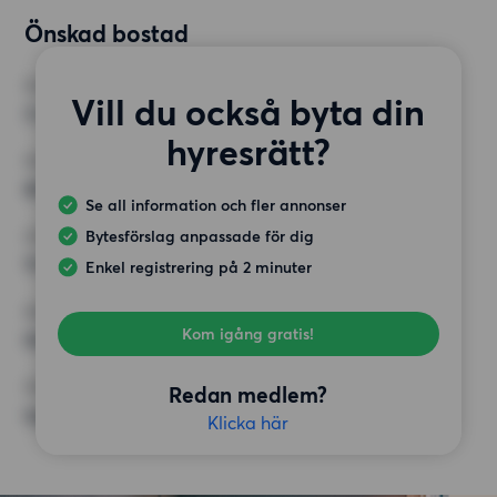
Önskad bostad
RUM
Vill du också byta din
3 rum
hyresrätt?
MINST ANTAL KVADRATMETER
60 kvm
Se all information och fler annonser
Bytesförslag anpassade för dig
HÖGSTA HYRA
11 000 kr
Enkel registrering på 2 minuter
KRAV
Kom igång gratis!
Hiss
ÖVRIGA PREFERENSER
Redan medlem?
Inga speciella preferenser
Klicka här