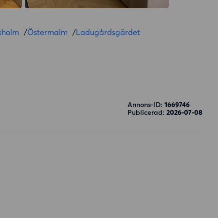
kholm
/
Östermalm
/
Ladugårdsgärdet
Annons-ID:
1669746
Publicerad:
2026-07-08