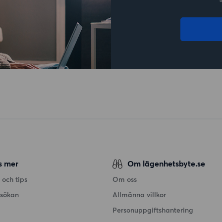
s mer
Om lägenhetsbyte.se
 och tips
Om oss
nsökan
Allmänna villkor
Personuppgiftshantering