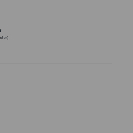
t
eter)