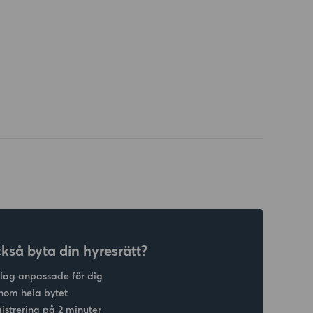
ckså byta din hyresrätt?
slag anpassade för dig
nom hela bytet
gistrering på 2 minuter