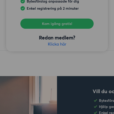
Bytesförslag anpassade för dig
Enkel registrering på 2 minuter
Kom igång gratis!
Redan medlem?
Klicka här
Vill du o
Bytesför
Hjälp ge
Enkel re