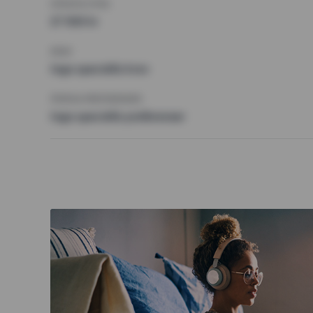
HÖGSTA HYRA
27 500 kr
KRAV
Inga speciella krav
ÖVRIGA PREFERENSER
Inga speciella preferenser