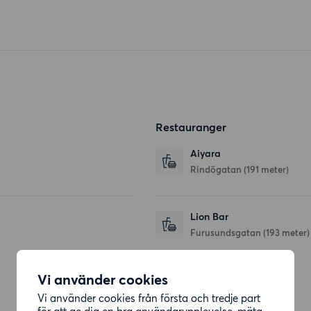
Restauranger
Aiyara
Rindögatan
(191 meter)
Lion Bar
Furusundsgatan
(193 meter)
Vi använder cookies
Affärer
Vi använder cookies från första och tredje part
för att ge dig en bra användarupplevelse, mäta