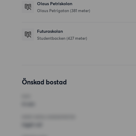
Olaus Petriskolan
Olaus Petrigatan
(381 meter)
Futuraskolan
Studentbacken
(427 meter)
Önskad bostad
RUM
4 rum
MINST ANTAL KVADRATMETER
Inget val