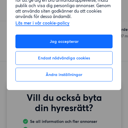
ICA Nära Gärdet
publik och visa dig personliga annonser. Genom
Troppstigen
(198 meter)
att använda siten godkänner du att cookies
används för dessa ändamål.
Läs mer i vår cookie-policy
Hemköp Stockholm Gärde
Kampementsgatan 12
(317 m
Jag accepterar
Endast nödvändiga cookies
Ändra inställningar
Vill du också byta
din hyresrätt?
Se all information och fler annonser