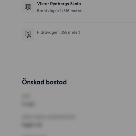
Viktor Rydbergs Skola
Brantvägen 1
(316 meter)
Fidravägen
(355 meter)
Önskad bostad
RUM
3 rum
MINST ANTAL KVADRATMETER
Inget val