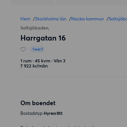
Hem
/
Stockholms län
/
Nacka kommun
/
Saltsjöb
Saltsjöbaden,
Harrgatan 16
1 mot 1
1 rum ∙ 45 kvm ∙ Vån 3
7 922 kr/mån
Om boendet
Bostadstyp
Hyresrätt