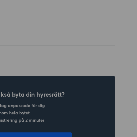
ckså byta din hyresrätt?
slag anpassade för dig
nom hela bytet
gistrering på 2 minuter