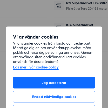
Ica Supermarket Fisksätra
Fisksätra Torg 20
(165 meter
ICA Supermarket
Torggatan
(1386 meter)
Vi använder cookies
Vi använder cookies från första och tredje part
för att ge dig en bra användarupplevelse, mäta
publik och visa dig personliga annonser. Genom
att använda siten godkänner du att cookies
används för dessa ändamål.
Läs mer i vår cookie-policy
Jag accepterar
Endast nödvändiga cookies