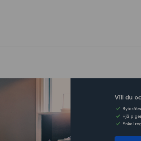
Vill du o
Bytesför
Hjälp ge
Enkel re