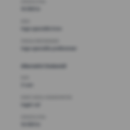
HÖGSTA HYRA
14 000 kr
KRAV
Inga speciella krav
ÖVRIGA PREFERENSER
Inga speciella preferenser
Alternativt önskemål
RUM
3 rum
MINST ANTAL KVADRATMETER
Inget val
HÖGSTA HYRA
14 000 kr