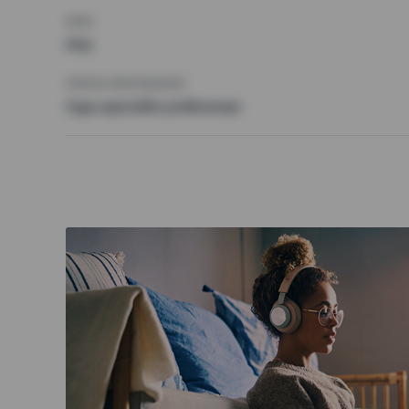
KRAV
Hiss
ÖVRIGA PREFERENSER
Inga speciella preferenser