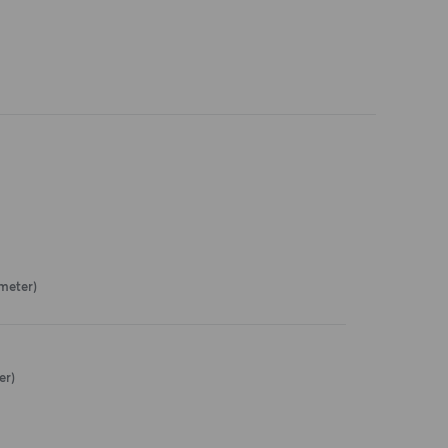
 meter)
er)