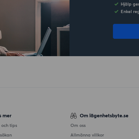
Hjälp ge
Enkel re
s mer
Om lägenhetsbyte.se
 och tips
Om oss
nsökan
Allmänna villkor