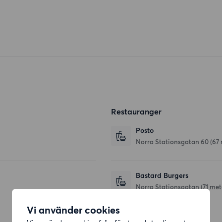
Restauranger
Posto
Norra Stationsgatan 60
(67
Bastard Burgers
Norra Stationsgatan
(71 met
Vi använder cookies