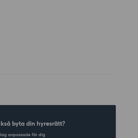
ckså byta din hyresrätt?
slag anpassade för dig