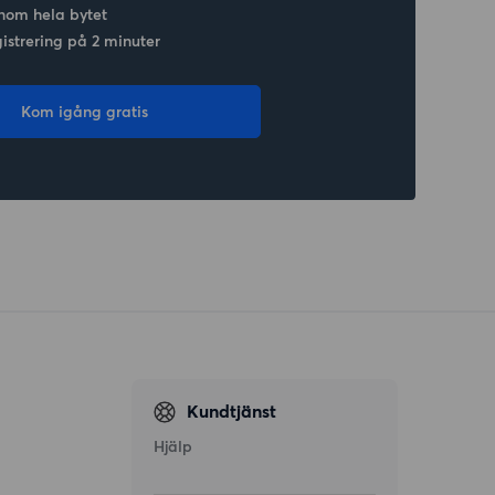
nom hela bytet
gistrering på 2 minuter
Kom igång gratis
Kundtjänst
Hjälp