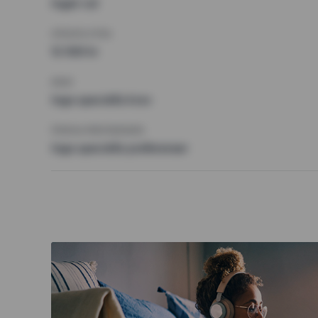
Inget val
HÖGSTA HYRA
12 500 kr
KRAV
Inga speciella krav
ÖVRIGA PREFERENSER
Inga speciella preferenser