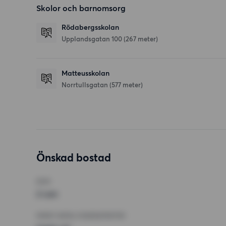
Skolor och barnomsorg
Rödabergsskolan
Upplandsgatan 100
(267 meter)
Matteusskolan
Norrtullsgatan
(577 meter)
Önskad bostad
RUM
2 rum
MINST ANTAL KVADRATMETER