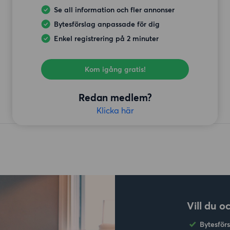
Se all information och fler annonser
Bytesförslag anpassade för dig
Enkel registrering på 2 minuter
Kom igång gratis!
Redan medlem?
Klicka här
Vill du o
Bytesför