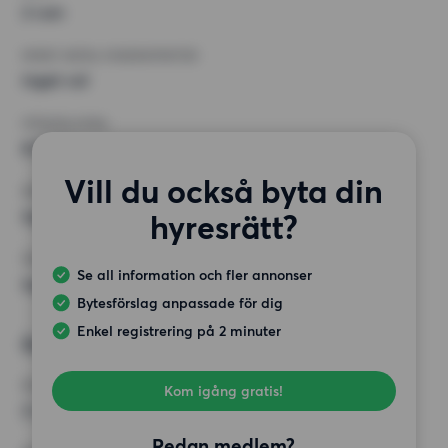
2 rum
MINST ANTAL KVADRATMETER
Inget val
HÖGSTA HYRA
8 000 kr
Vill du också byta din
KRAV
Inga speciella krav
hyresrätt?
ÖVRIGA PREFERENSER
Se all information och fler annonser
Inga speciella preferenser
Bytesförslag anpassade för dig
Enkel registrering på 2 minuter
Önskad bostad 2
RUM
Kom igång gratis!
2 rum
Redan medlem?