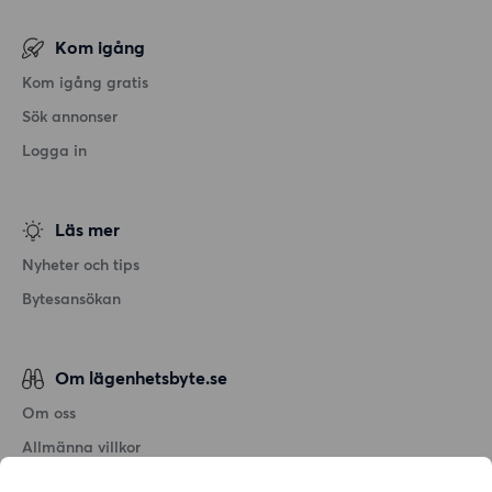
Kom igång
Kom igång gratis
Sök annonser
Logga in
Läs mer
Nyheter och tips
Bytesansökan
Om lägenhetsbyte.se
Om oss
Allmänna villkor
Personuppgiftshantering