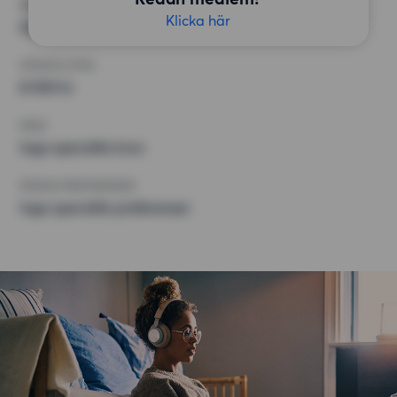
MINST ANTAL KVADRATMETER
Klicka här
Inget val
HÖGSTA HYRA
8 000 kr
KRAV
Inga speciella krav
ÖVRIGA PREFERENSER
Inga speciella preferenser