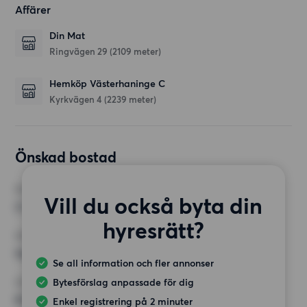
Affärer
Din Mat
Ringvägen 29
(2109 meter)
Hemköp Västerhaninge C
Kyrkvägen 4
(2239 meter)
Önskad bostad
RUM
Vill du också byta din
2 rum
hyresrätt?
MINST ANTAL KVADRATMETER
Inget val
Se all information och fler annonser
Bytesförslag anpassade för dig
HÖGSTA HYRA
8 500 kr
Enkel registrering på 2 minuter