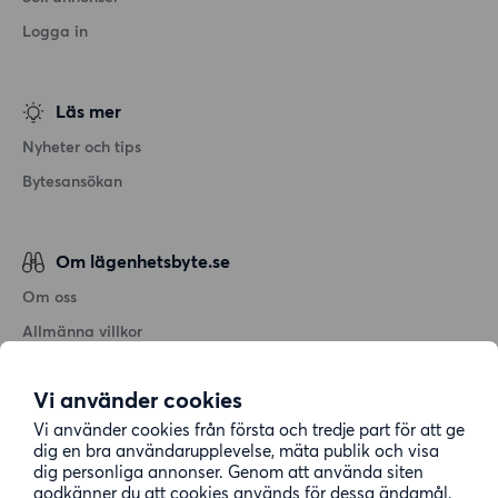
Logga in
Läs mer
Nyheter och tips
Bytesansökan
Om lägenhetsbyte.se
Om oss
Allmänna villkor
Personuppgiftshantering
Vi använder cookies
Cookiepolicy
Vi använder cookies från första och tredje part för att ge
Sitemap
dig en bra användarupplevelse, mäta publik och visa
dig personliga annonser. Genom att använda siten
godkänner du att cookies används för dessa ändamål.