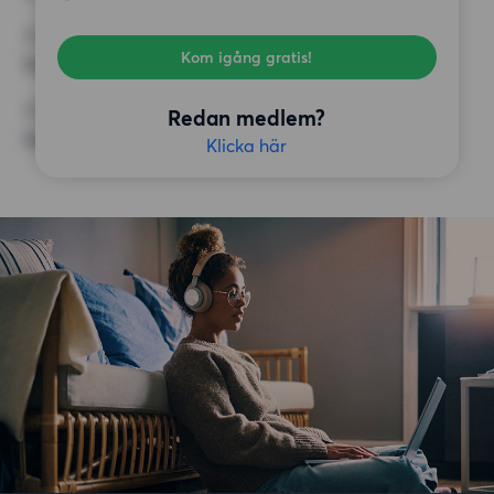
KRAV
Kom igång gratis!
Inga speciella krav
ÖVRIGA PREFERENSER
Redan medlem?
Inga speciella preferenser
Klicka här