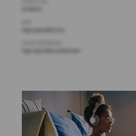
HÖGSTA HYRA
14 000 kr
KRAV
Inga speciella krav
ÖVRIGA PREFERENSER
Inga speciella preferenser