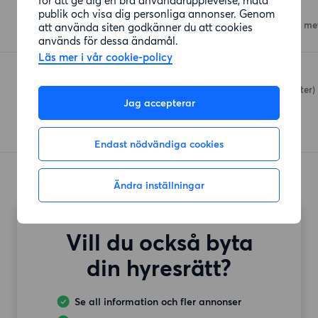
Coop Vasalund
publik och visa dig personliga annonser. Genom
Södra Långgatan 27
(219 me
att använda siten godkänner du att cookies
används för dessa ändamål.
Läs mer i vår cookie-policy
ICA Kvantum Solna C
Centrumslingan
(272 meter)
Jag accepterar
Endast nödvändiga cookies
Ändra inställningar
Vill du också byta
din hyresrätt?
Se all information och fler annonser