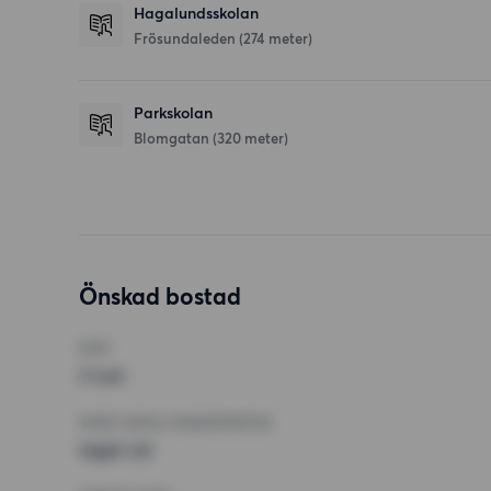
Hagalundsskolan
Frösundaleden
(274 meter)
Parkskolan
Blomgatan
(320 meter)
Önskad bostad
RUM
3 rum
MINST ANTAL KVADRATMETER
Inget val