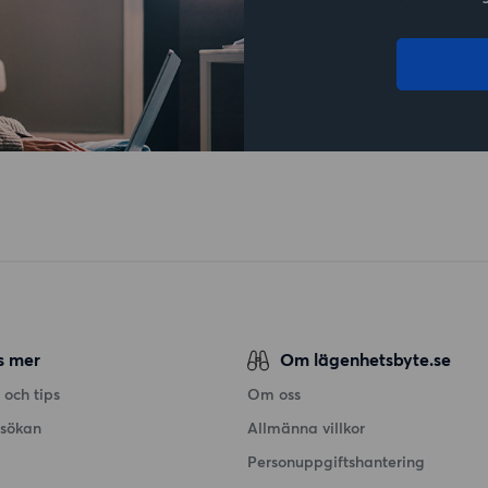
s mer
Om lägenhetsbyte.se
 och tips
Om oss
nsökan
Allmänna villkor
Personuppgiftshantering