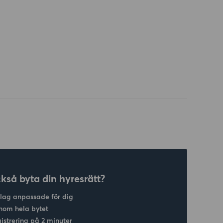
ckså byta din hyresrätt?
slag anpassade för dig
nom hela bytet
gistrering på 2 minuter