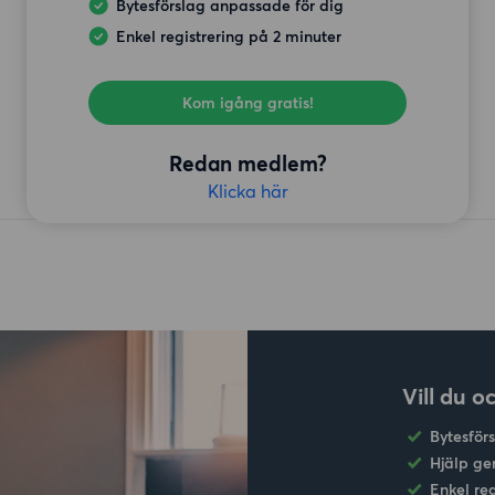
Bytesförslag anpassade för dig
Enkel registrering på 2 minuter
Kom igång gratis!
Redan medlem?
Klicka här
Vill du o
Bytesför
Hjälp ge
Enkel re