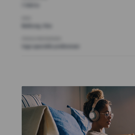
7 500 kr
KRAV
Balkong, Hiss
ÖVRIGA PREFERENSER
Inga speciella preferenser