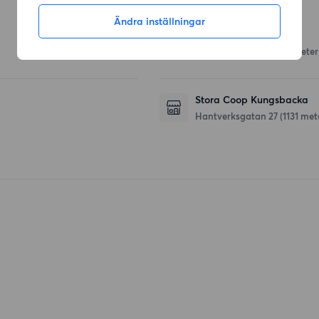
Affärer
Ändra inställningar
Coop Kolla Parkstad
Månstensvägen 2
(155 meter
Stora Coop Kungsbacka
Hantverksgatan 27
(1131 met