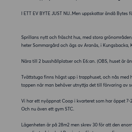
I ETT EV BYTE JUST NU..Men uppskattar ändå Bytes försla
Sprillans nytt och fräscht hus, med stora grönområde
heter Sommargård och ägs av Aranäs, i Kungsbacka, Kol
Nära till 2 busshållplatser och E6:an. (OBS, huset är ä
Tvättstuga finns högst upp i trapphuset, och nås med 
toppen när man behöver utnyttja det till förvaring av sak
Vi har ett nyöppnat Coop i kvarteret som har öppet 7-
Och nu även ett gym STC.
Lägenheten är på 28m2 men skrev 30 för att den enorm