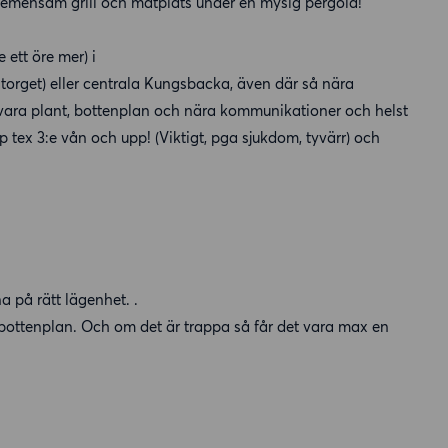
 gemensam grill och matplats under en mysig pergola!
ett öre mer) i
torget) eller centrala Kungsbacka, även där så nära
ara plant, bottenplan och nära kommunikationer och helst
p tex 3:e vån och upp! (Viktigt, pga sjukdom, tyvärr) och
a på rätt lägenhet. .
bottenplan. Och om det är trappa så får det vara max en