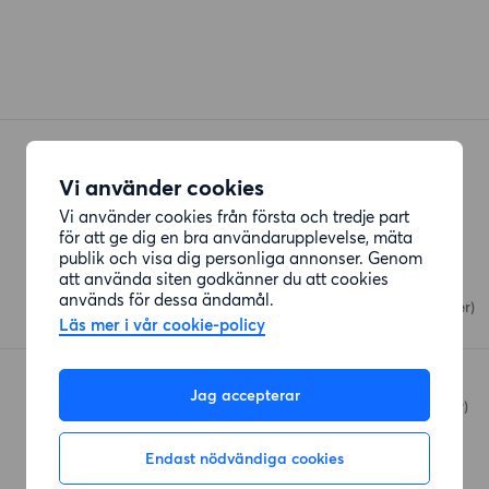
Vi använder cookies
Vi använder cookies från första och tredje part
för att ge dig en bra användarupplevelse, mäta
Restauranger
publik och visa dig personliga annonser. Genom
att använda siten godkänner du att cookies
Oso pizzeria
används för dessa ändamål.
Gnejsvägen 75
(430 meter)
Läs mer i vår cookie-policy
Laxbutiken
Jag accepterar
Onsalavägen
(479 meter)
Endast nödvändiga cookies