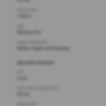
HÖGSTA HYRA
7 500 kr
KRAV
Balkong, Hiss
ÖVRIGA PREFERENSER
Badkar, Öppen spis/kakelugn
Alternativt önskemål
RUM
2 rum
MINST ANTAL KVADRATMETER
50 kvm
HÖGSTA HYRA