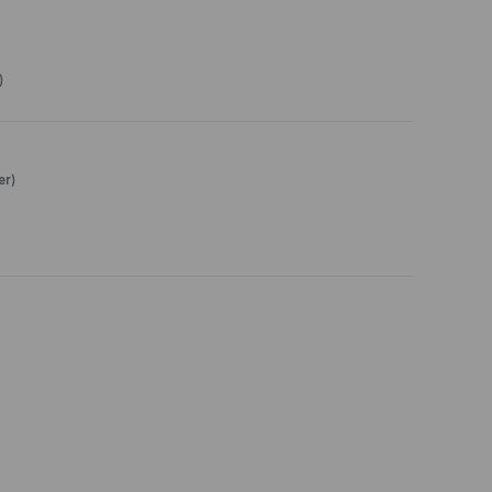
)
er)