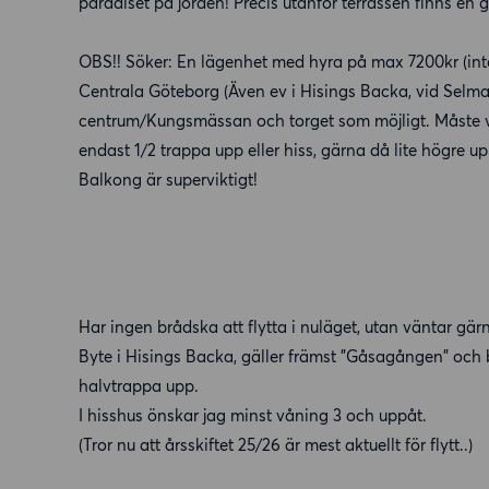
paradiset på jorden! Precis utanför terrassen finns en
OBS!! Söker: En lägenhet med hyra på max 7200kr (inte 
Centrala Göteborg (Även ev i Hisings Backa, vid Selma
centrum/Kungsmässan och torget som möjligt. Måste v
endast 1/2 trappa upp eller hiss, gärna då lite högre up
Balkong är superviktigt!
Har ingen brådska att flytta i nuläget, utan väntar gärn
Byte i Hisings Backa, gäller främst "Gåsagången" och 
halvtrappa upp.
I hisshus önskar jag minst våning 3 och uppåt.
(Tror nu att årsskiftet 25/26 är mest aktuellt för flytt..)