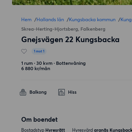
Hem
/
Hallands län
/
Kungsbacka kommun
/
Kung
Skrea-Herting-Hjortsberg, Falkenberg
Gnejsvägen 22 Kungsbacka
1 mot 1
1 rum ∙ 30 kvm ∙ Bottenvåning
6 880 kr/mån
Balkong
Hiss
Om boendet
Bostadstyp
Hyresrätt
Hyresvärd
aranäs Kungsbac