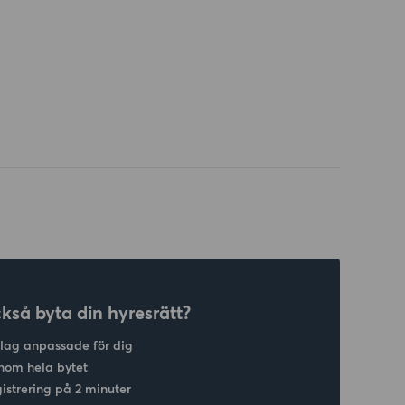
ckså byta din hyresrätt?
slag anpassade för dig
nom hela bytet
gistrering på 2 minuter