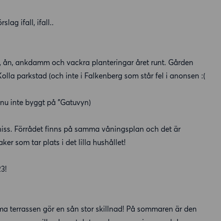
g ifall, ifall..
n, ån, ankdamm och vackra planteringar året runt. Gården
la parkstad (och inte i Falkenberg som står fel i anonsen :(
nnu inte byggt på "Gatuvyn)
hiss. Förrådet finns på samma våningsplan och det är
er som tar plats i det lilla hushållet!
23!
a terrassen gör en sån stor skillnad! På sommaren är den