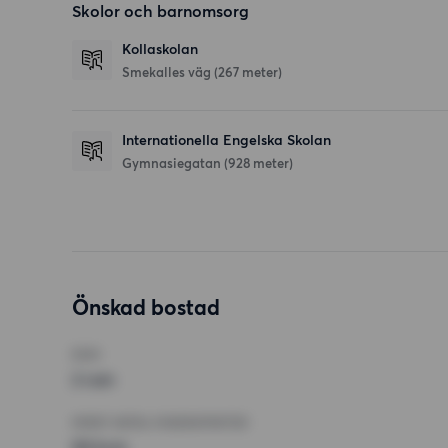
Skolor och barnomsorg
Kollaskolan
Smekalles väg
(267 meter)
Internationella Engelska Skolan
Gymnasiegatan
(928 meter)
Önskad bostad
RUM
2 rum
MINST ANTAL KVADRATMETER
50 kvm