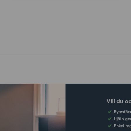
Vill du o
Bytesför
Hjälp ge
Enkel re