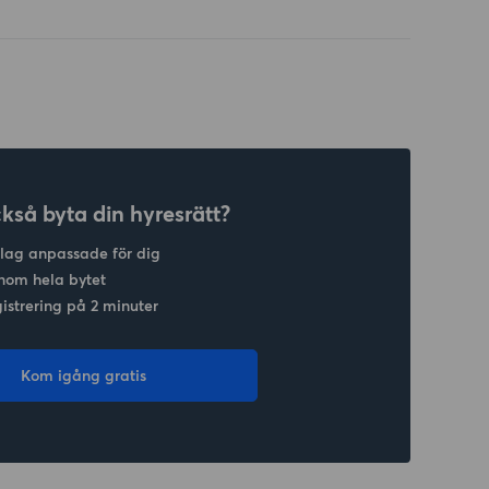
ckså byta din hyresrätt?
slag anpassade för dig
nom hela bytet
gistrering på 2 minuter
Kom igång gratis