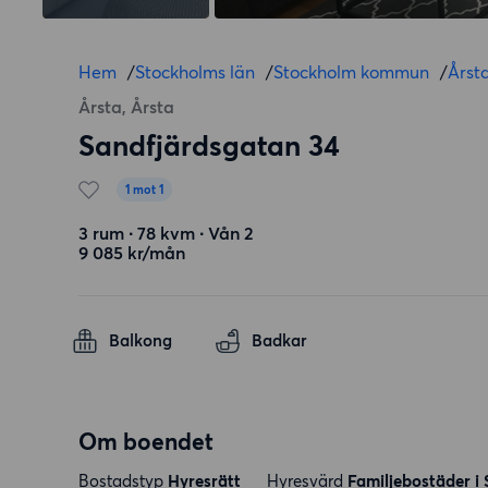
Hem
/
Stockholms län
/
Stockholm kommun
/
Årst
Årsta, Årsta
Sandfjärdsgatan 34
1 mot 1
3 rum ∙ 78 kvm ∙ Vån 2
9 085 kr/mån
Balkong
Badkar
Om boendet
Bostadstyp
Hyresrätt
Hyresvärd
Familjebostäder i