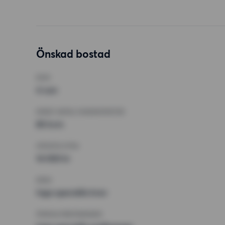
Önskad bostad
RUM
4 rum
MINST ANTAL KVADRATMETER
85 kvm
HÖGSTA HYRA
14 000 kr
KRAV
Inga speciella krav
ÖVRIGA PREFERENSER