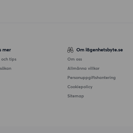
s mer
Om lägenhetsbyte.se
 och tips
Om oss
nsökan
Allmänna villkor
Personuppgiftshantering
Cookiepolicy
Sitemap