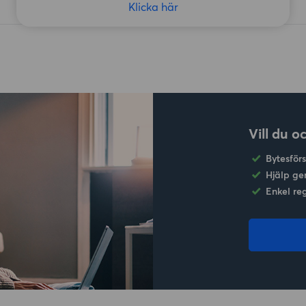
Klicka här
Vill du o
Bytesför
Hjälp ge
Enkel re