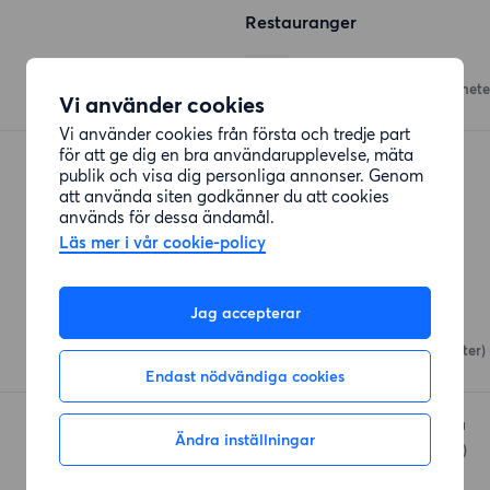
Restauranger
Cizgara grill
Sandfjärdsgatan 14
(53 mete
Vi använder cookies
Vi använder cookies från första och tredje part
för att ge dig en bra användarupplevelse, mäta
Hamzo Sushi
publik och visa dig personliga annonser. Genom
Årstavägen
(447 meter)
att använda siten godkänner du att cookies
används för dessa ändamål.
Läs mer i vår cookie-policy
Affärer
Jag accepterar
Coop
Siljansvägen 66
(503 meter)
Endast nödvändiga cookies
ICA Supermarket Årsta
Ändra inställningar
Årstatunneln
(536 meter)