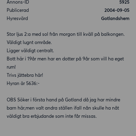
Annons-ID
5925
Publicerad
2004-09-05
Hyresvärd
Gotlandshem
Stor ljus 2:a med sol från morgon till kväll på balkongen.
Väldigt lugnt område.
Ligger väldigt centralt.
Bott här i 19år men har en dotter på 9år som vill ha eget
rum!
Trivs jättebra här!
Hyran är 5636:-
OBS Söker i första hand på Gotland då jag har mindre
barn här,men valt andra ställen ifall nån skulle ha nåt
väldigt bra erbjudande som inte får missas.