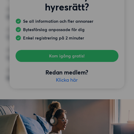
hyresrätt?
MINST ANTAL KVADRATMETER
60 kvm
Se all information och fler annonser
Bytesförslag anpassade för dig
HÖGSTA HYRA
12 500 kr
Enkel registrering på 2 minuter
KRAV
Kom igång gratis!
Inga speciella krav
ÖVRIGA PREFERENSER
Redan medlem?
Badkar,
Klicka här