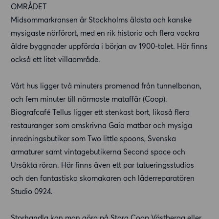
OMRÅDET
Midsommarkransen är Stockholms äldsta och kanske
mysigaste närförort, med en rik historia och flera vackra
äldre byggnader uppförda i början av 1900-talet. Här finns
också ett litet villaområde.
Vårt hus ligger två minuters promenad från tunnelbanan,
och fem minuter till närmaste mataffär (Coop).
Biografcafé Tellus ligger ett stenkast bort, likaså flera
restauranger som omskrivna Gaia matbar och mysiga
inredningsbutiker som Two little spoons, Svenska
armaturer samt vintagebutikerna Second space och
Ursäkta röran. Här finns även ett par tatueringsstudios
och den fantastiska skomakaren och läderreparatören
Studio 0924.
Storhandla kan man göra på Stora Coop Västberga eller