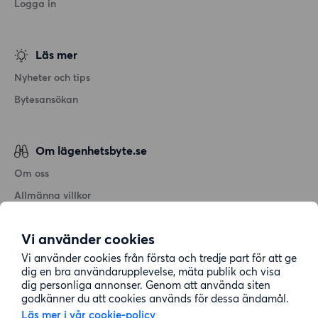
Logga in
Läs mer
Nyheter och tips
Bytesansökan
Om lägenhetsbyte.se
Om oss
Allmänna villkor
Personuppgiftshantering
Vi använder cookies
Cookiepolicy
Vi använder cookies från första och tredje part för att ge
Sitemap
dig en bra användarupplevelse, mäta publik och visa
dig personliga annonser. Genom att använda siten
godkänner du att cookies används för dessa ändamål.
Kundtjänst
Läs mer i vår cookie-policy