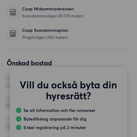
Coop Midsommarkransen
Svandammsvägen 20
(175 meter)
Coop Svandammsplan
Pingstvägen
(362 meter)
Önskad bostad
RUM
Vill du också byta din
4 rum
hyresrätt?
MINST ANTAL KVADRATMETER
99 kvm
Se all information och fler annonser
Bytesförslag anpassade för dig
HÖGSTA HYRA
23 999 kr
Enkel registrering på 2 minuter