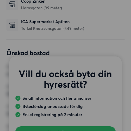
Coop Zinken
Hornsgatan
(99 meter)
ICA Supermarket Aptiten
Torkel Knutssonsgatan
(449 meter)
Önskad bostad
RUM
Vill du också byta din
4 rum
hyresrätt?
MINST ANTAL KVADRATMETER
100 kvm
Se all information och fler annonser
Bytesförslag anpassade för dig
HÖGSTA HYRA
15 000 kr
Enkel registrering på 2 minuter
KRAV