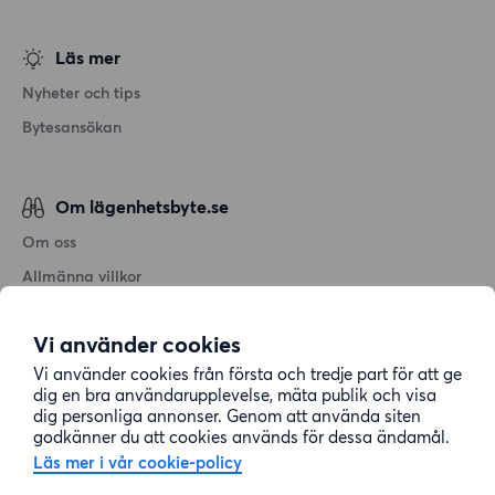
Läs mer
Nyheter och tips
Bytesansökan
Om lägenhetsbyte.se
Om oss
Allmänna villkor
Personuppgiftshantering
Vi använder cookies
Cookiepolicy
Vi använder cookies från första och tredje part för att ge
Sitemap
dig en bra användarupplevelse, mäta publik och visa
dig personliga annonser. Genom att använda siten
godkänner du att cookies används för dessa ändamål.
Kundtjänst
Läs mer i vår cookie-policy
Hjälp