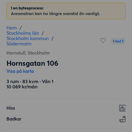
I en bytesprocess:
Annonsören kan ha längre svarstid än vanligt.
Hem
/
Stockholms län
/
Stockholm kommun
/
1 mot 1
Södermalm
Hornstull, Stockholm
Hornsgatan 106
Visa på karta
3 rum ∙ 83 kvm ∙ Vån 1
10 069 kr/mån
Hiss
Badkar