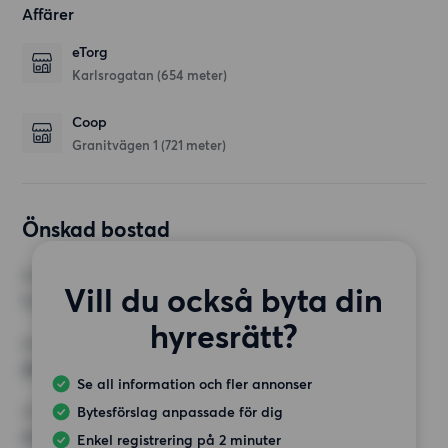
Affärer
eTorg
Karlsrogatan
(654 meter)
Coop
Granitvägen 1
(721 meter)
Önskad bostad
RUM
Vill du också byta din
1 rum
hyresrätt?
MINST ANTAL KVADRATMETER
20 kvm
Se all information och fler annonser
Bytesförslag anpassade för dig
HÖGSTA HYRA
4 000 kr
Enkel registrering på 2 minuter