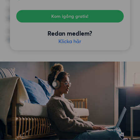
KRAV
Kom igång gratis!
Inga speciella krav
ÖVRIGA PREFERENSER
Redan medlem?
Inga speciella preferenser
Klicka här