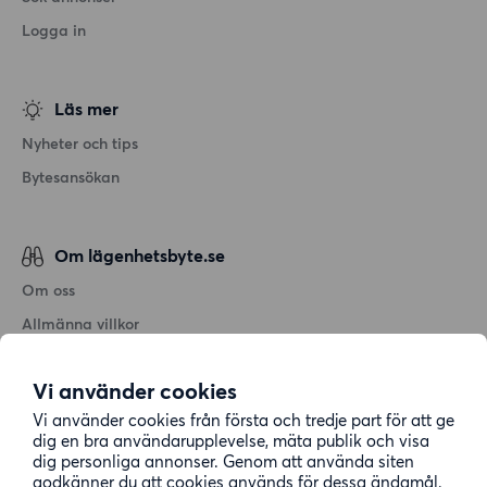
Logga in
Läs mer
Nyheter och tips
Bytesansökan
Om lägenhetsbyte.se
Om oss
Allmänna villkor
Personuppgiftshantering
Vi använder cookies
Cookiepolicy
Vi använder cookies från första och tredje part för att ge
Sitemap
dig en bra användarupplevelse, mäta publik och visa
dig personliga annonser. Genom att använda siten
godkänner du att cookies används för dessa ändamål.