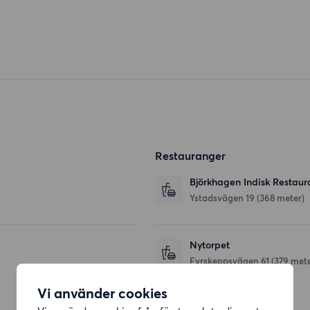
Restauranger
Björkhagen Indisk Restau
Ystadsvägen 19
(368 meter)
Nytorpet
Fyrskeppsvägen 61
(379 mete
Vi använder cookies