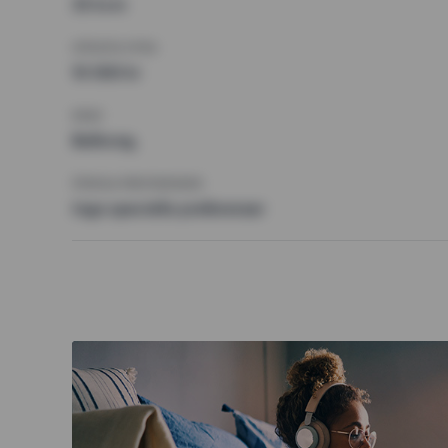
35 kvm
HÖGSTA HYRA
10 000 kr
KRAV
Balkong,
ÖVRIGA PREFERENSER
Inga speciella preferenser