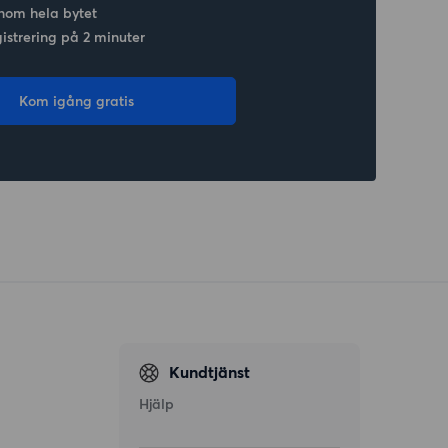
nom hela bytet
gistrering på 2 minuter
Kom igång gratis
Kundtjänst
Hjälp