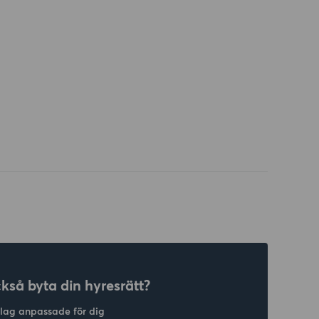
ckså byta din hyresrätt?
slag anpassade för dig