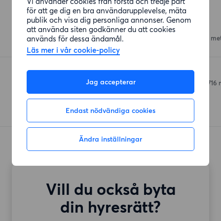
Vi använder cookies från första och tredje part
Affärer
för att ge dig en bra användarupplevelse, mäta
publik och visa dig personliga annonser. Genom
Coop Björkhagen
att använda siten godkänner du att cookies
används för dessa ändamål.
Halmstadsvägen 37
(386 me
Läs mer i vår cookie-policy
Coop Finn Malmgren
Jag accepterar
Finn Malmgrens väg 11
(716 
Endast nödvändiga cookies
Ändra inställningar
Vill du också byta
din hyresrätt?