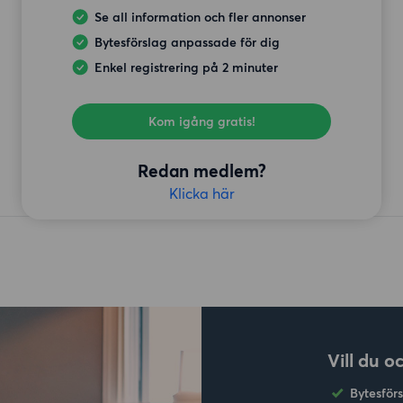
Se all information och fler annonser
Bytesförslag anpassade för dig
Enkel registrering på 2 minuter
Kom igång gratis!
Redan medlem?
Klicka här
Vill du o
Bytesför