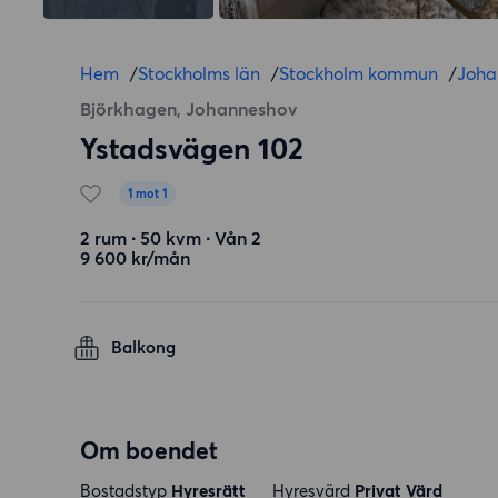
Hem
/
Stockholms län
/
Stockholm kommun
/
Joha
Björkhagen, Johanneshov
Ystadsvägen 102
1 mot 1
2 rum ∙ 50 kvm ∙ Vån 2
9 600 kr/mån
Balkong
Om boendet
Bostadstyp
Hyresrätt
Hyresvärd
Privat Värd