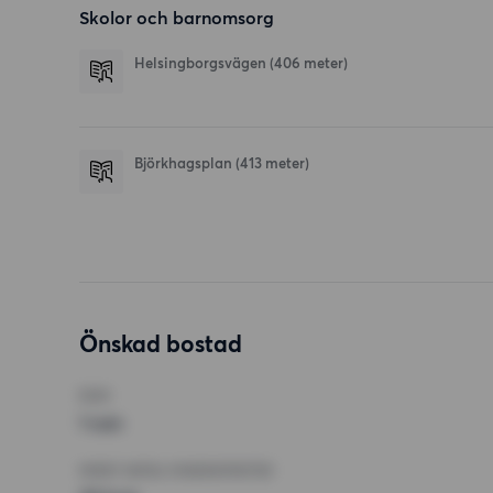
Skolor och barnomsorg
Helsingborgsvägen
(406 meter)
Björkhagsplan
(413 meter)
Önskad bostad
RUM
1 rum
MINST ANTAL KVADRATMETER