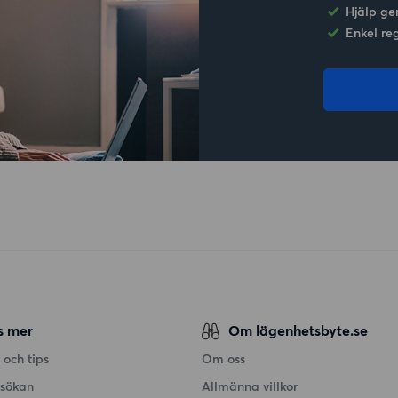
Hjälp ge
Enkel re
s mer
Om lägenhetsbyte.se
 och tips
Om oss
nsökan
Allmänna villkor