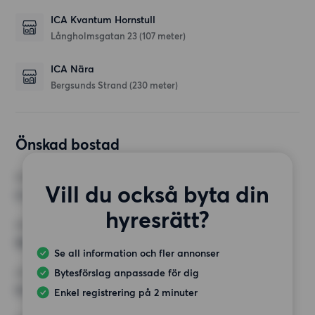
ICA Kvantum Hornstull
Långholmsgatan 23
(107 meter)
ICA Nära
Bergsunds Strand
(230 meter)
Önskad bostad
RUM
Vill du också byta din
2 rum
hyresrätt?
MINST ANTAL KVADRATMETER
50 kvm
Se all information och fler annonser
Bytesförslag anpassade för dig
HÖGSTA HYRA
9 500 kr
Enkel registrering på 2 minuter