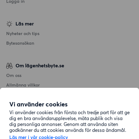
Logga in
Läs mer
Nyheter och tips
Bytesansökan
Om lägenhetsbyte.se
Om oss
Allmänna villkor
Personuppgiftshantering
Vi använder cookies
Cookiepolicy
Vi använder cookies från första och tredje part för att ge
Sitemap
dig en bra användarupplevelse, mäta publik och visa
dig personliga annonser. Genom att använda siten
godkänner du att cookies används för dessa ändamål.
Kundtjänst
Läs mer i vår cookie-policy