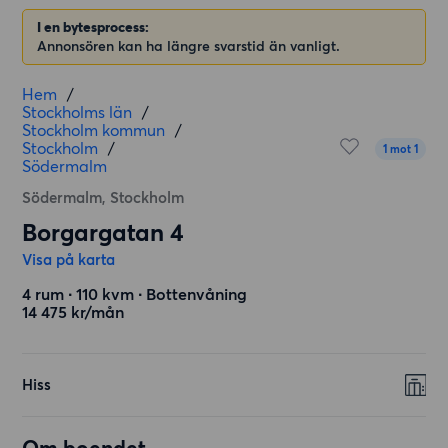
I en bytesprocess:
Annonsören kan ha längre svarstid än vanligt.
Hem
/
Stockholms län
/
Stockholm kommun
/
Stockholm
/
1 mot 1
Södermalm
Södermalm, Stockholm
Borgargatan 4
Visa på karta
4 rum ∙ 110 kvm ∙ Bottenvåning
14 475 kr/mån
Hiss