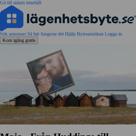
Gå till sidans innehåll
Sök annonser
Så här fungerar det
Hjälp
Bytesansökan
Logga in
Kom igång gratis