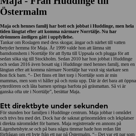
Maja - Från Huddinge till
Östermalm
Maja och hennes familj har bott och jobbat i Huddinge, men hela
tiden längtat efter att komma närmare Norrtälje. Nu har
drömmen äntligen gått i uppfyllelse.
Tankar om Roslagen med dess skogar, ängar och närhet till vatten
betyder hemma för Maja. År 1999 valde hon att lämna sitt
barndomshem i Norrtälje för att flytta till Uppsala och plugga för att
sedan söka sig till Stockholm. Sedan 2010 har hon jobbat i Huddinge
och sedan 2016 även bosatt sig i Huddinge med hennes familj, men en
längtan efter att komma närmare Norrtälje har vuxit sig starkare sen
hon fick barn. “– Det finns ett litet torp i Norrtälje som är min
mammas, men som vi håller på och rusta upp. Där är det bara att öppna
ytterdörren och låta barnen springa barfota på gräsmattan. Så vi är
ganska ofta ute i Norrtälje”, berättar Maja.
Ett direktbyte under sekunden
För stunden bor familjen i Huddinge centrum. Maja jobbar i området
och trivs bra med det. Dock har de saknat grönområden och lekplatser
i direkta närområdet för barnen. Maja registrerade en annons på
Lägenhetsbyte.se och på bara några timmar hade hon redan fått
förfrågan om ett byte från ett par på Östermalm. “– Det var ett par som