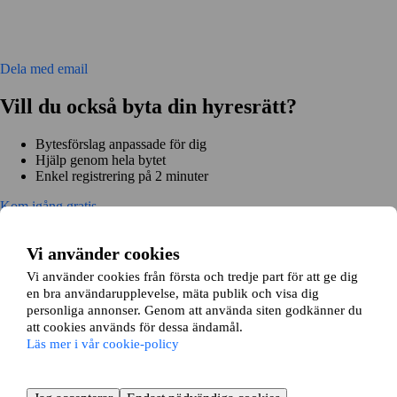
Dela med email
Vill du också byta din hyresrätt?
Bytesförslag anpassade för dig
Hjälp genom hela bytet
Enkel registrering på 2 minuter
Kom igång gratis
Kom igång
Kom igång gratis
Sök annonser
Logga in
Vi använder cookies
Läs mer
Nyheter och tips
Bytesansökan
Vi använder cookies från första och tredje part för att ge dig
Om lägenhetsbyte.se
en bra användarupplevelse, mäta publik och visa dig
Om oss
Allmänna villkor
Personuppgiftshantering
Cookiepolicy
personliga annonser. Genom att använda siten godkänner du
Sitemap
att cookies används för dessa ändamål.
Kundtjänst
Läs mer i vår cookie-policy
Hjälp
08-22 00 90
E-post:
info@lagenhetsbyte.se
© 2004-2025 Lägenhetsbyte Sverige AB