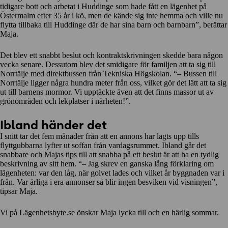
tidigare bott och arbetat i Huddinge som hade fått en lägenhet på
Östermalm efter 35 år i kö, men de kände sig inte hemma och ville nu
flytta tillbaka till Huddinge där de har sina barn och barnbarn”, berättar
Maja.
Det blev ett snabbt beslut och kontraktskrivningen skedde bara någon
vecka senare. Dessutom blev det smidigare för familjen att ta sig till
Norrtälje med direktbussen från Tekniska Högskolan. “– Bussen till
Norrtälje ligger några hundra meter från oss, vilket gör det lätt att ta sig
ut till barnens mormor. Vi upptäckte även att det finns massor ut av
grönområden och lekplatser i närheten!”.
Ibland händer det
I snitt tar det fem månader från att en annons har lagts upp tills
flyttgubbarna lyfter ut soffan från vardagsrummet. Ibland går det
snabbare och Majas tips till att snabba på ett beslut är att ha en tydlig
beskrivning av sitt hem. “– Jag skrev en ganska lång förklaring om
lägenheten: var den låg, när golvet lades och vilket år byggnaden var i
från. Var ärliga i era annonser så blir ingen besviken vid visningen”,
tipsar Maja.
Vi på Lägenhetsbyte.se önskar Maja lycka till och en härlig sommar.