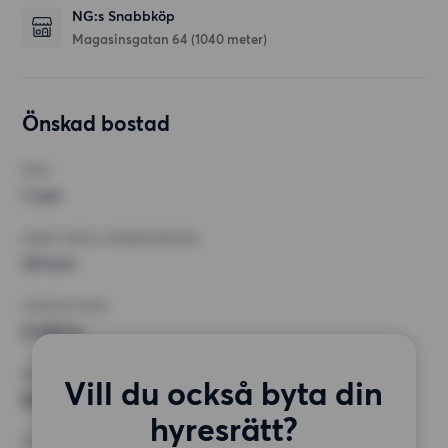
NG:s Snabbköp
Magasinsgatan 64
(1040 meter)
Önskad bostad
RUM
1 rum
MINST ANTAL KVADRATMETER
35 kvm
HÖGSTA HYRA
8 000 kr
KRAV
Vill du också byta din
Balkong, Hiss
hyresrätt?
ÖVRIGA PREFERENSER