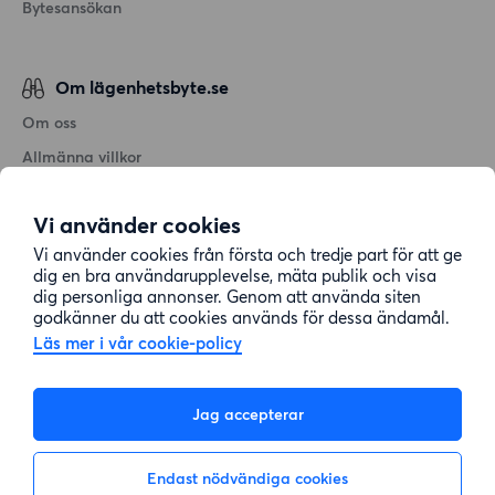
Bytesansökan
Om lägenhetsbyte.se
Om oss
Allmänna villkor
Personuppgiftshantering
Vi använder cookies
Cookiepolicy
Vi använder cookies från första och tredje part för att ge
Sitemap
dig en bra användarupplevelse, mäta publik och visa
dig personliga annonser. Genom att använda siten
godkänner du att cookies används för dessa ändamål.
Kundtjänst
Läs mer i vår cookie-policy
Hjälp
Jag accepterar
08-22 00 90
Endast nödvändiga cookies