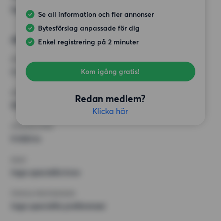
Inga speciella preferenser
Se all information och fler annonser
Bytesförslag anpassade för dig
Alternativt önskemål
Enkel registrering på 2 minuter
RUM
3 rum
Kom igång gratis!
MINST ANTAL KVADRATMETER
Redan medlem?
50 kvm
Klicka här
HÖGSTA HYRA
9 000 kr
KRAV
Inga speciella krav
ÖVRIGA PREFERENSER
Inga speciella preferenser