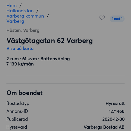
Hem
/
Hallands län
/
Varberg kommun
/
1 mot 1
Varberg
Håsten, Varberg
Västgötagatan 62 Varberg
Visa på karta
2 rum ∙ 61 kvm ∙ Bottenvåning
7 139 kr/mån
Om boendet
Bostadstyp
Hyresrätt
Annons-ID
1271468
Publicerad
2020-12-30
Hyresvärd
Varbergs Bostad AB