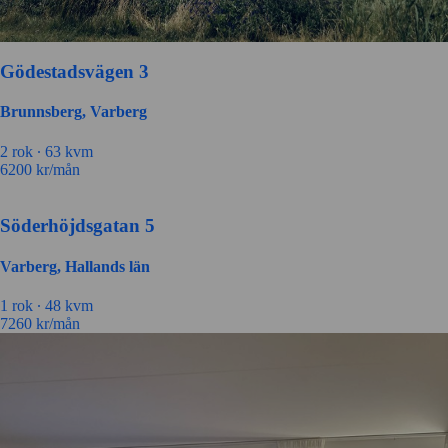
Gödestadsvägen 3
Brunnsberg, Varberg
2 rok ∙
63 kvm
6200
kr/mån
Söderhöjdsgatan 5
Varberg, Hallands län
1 rok ∙
48 kvm
7260
kr/mån