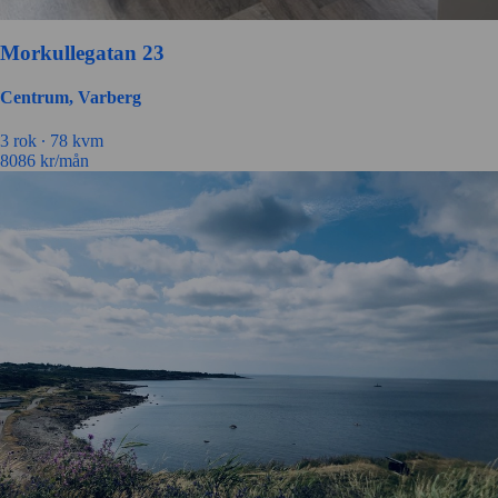
Morkullegatan 23
Centrum, Varberg
3 rok ∙
78 kvm
8086
kr/mån