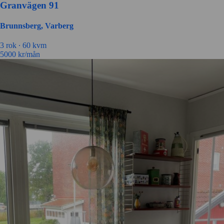
Granvägen 91
Brunnsberg, Varberg
3 rok ∙
60 kvm
5000
kr/mån