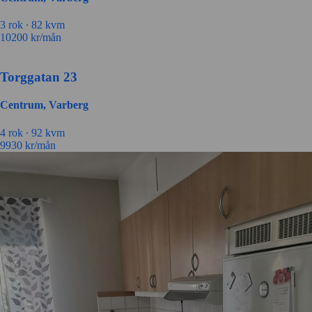
3 rok ∙
82 kvm
10200
kr/mån
Torggatan 23
Centrum, Varberg
4 rok ∙
92 kvm
9930
kr/mån