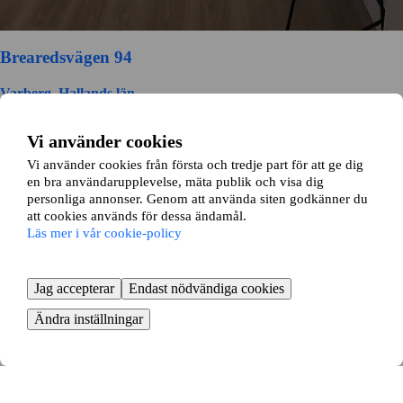
Brearedsvägen 94
Varberg, Hallands län
2 rok ∙
62 kvm
Vi använder cookies
10000
kr/mån
Vi använder cookies från första och tredje part för att ge dig
en bra användarupplevelse, mäta publik och visa dig
Drottninggatan 20
personliga annonser. Genom att använda siten godkänner du
att cookies används för dessa ändamål.
Centrum, Varberg
Läs mer i vår cookie-policy
2 rok ∙
56 kvm
7900
kr/mån
Jag accepterar
Endast nödvändiga cookies
Ändra inställningar
Norra Vägen 34
Centrum, Varberg