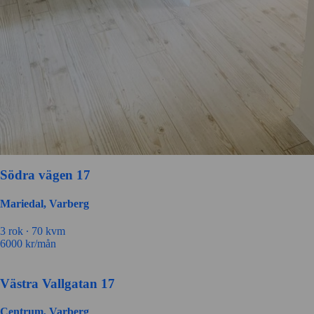
Södra vägen 17
Mariedal, Varberg
3 rok ∙
70 kvm
6000
kr/mån
Västra Vallgatan 17
Centrum, Varberg