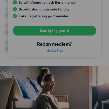
Se all information och fler annonser
Bytesförslag anpassade för dig
HÖGSTA HYRA
15 000 kr
Enkel registrering på 2 minuter
KRAV
Kom igång gratis!
Inga speciella krav
ÖVRIGA PREFERENSER
Redan medlem?
Inga speciella preferenser
Klicka här