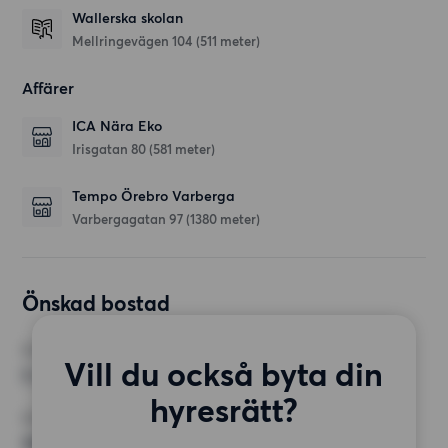
Wallerska skolan
Mellringevägen 104
(511 meter)
Affärer
ICA Nära Eko
Irisgatan 80
(581 meter)
Tempo Örebro Varberga
Varbergagatan 97
(1380 meter)
Önskad bostad
RUM
Vill du också byta din
5 rum
hyresrätt?
MINST ANTAL KVADRATMETER
100 kvm