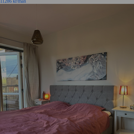
11286
kr/mån