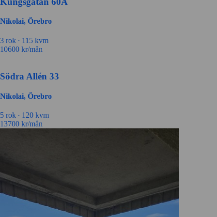
Kungsgatan 60A
Nikolai, Örebro
3 rok ∙
115 kvm
10600
kr/mån
Södra Allén 33
Nikolai, Örebro
5 rok ∙
120 kvm
13700
kr/mån