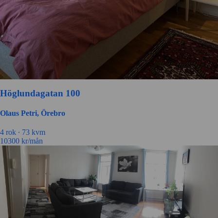
Höglundagatan 100
Olaus Petri, Örebro
4 rok ∙
73 kvm
10300
kr/mån