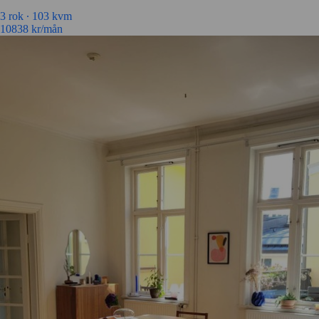
3 rok ∙
103 kvm
10838
kr/mån