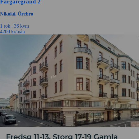
Färgaregränd 2
Nikolai, Örebro
1 rok ∙
36 kvm
4200
kr/mån