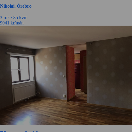
Nikolai, Örebro
3 rok ∙
85 kvm
9041
kr/mån