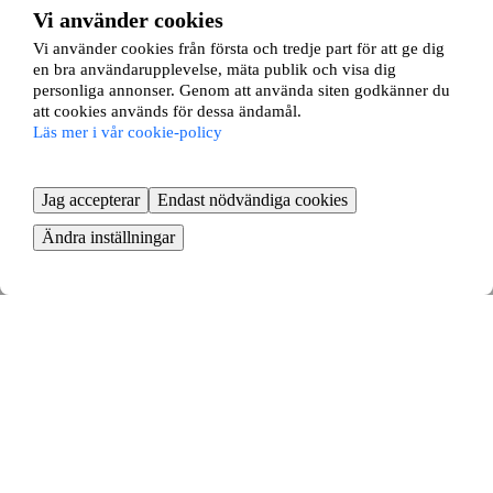
Vi använder cookies
Nygatan 35
Vi använder cookies från första och tredje part för att ge dig
en bra användarupplevelse, mäta publik och visa dig
Nikolai, Örebro
personliga annonser. Genom att använda siten godkänner du
att cookies används för dessa ändamål.
3 rok ∙
77 kvm
Läs mer i vår cookie-policy
11744
kr/mån
Jag accepterar
Endast nödvändiga cookies
Ändra inställningar