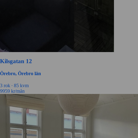
Kilsgatan 12
Örebro, Örebro län
3 rok ∙
85 kvm
9959
kr/mån