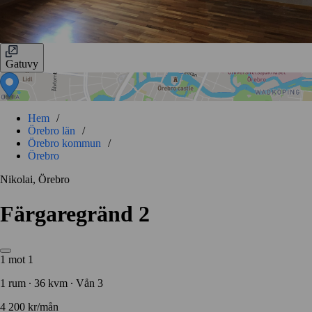
Gatuvy
Hem
/
Örebro län
/
Örebro kommun
/
Örebro
Nikolai, Örebro
Färgaregränd 2
1 mot 1
1 rum ∙ 36 kvm ∙ Vån 3
4 200 kr/mån