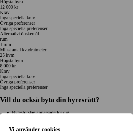
Högsta hyra
12 000 kr
Krav
Inga speciella krav
Övriga preferenser
Inga speciella preferenser
Alternativt önskemål
rum
1 rum
Minst antal kvadratmeter
25 kvm
Högsta hyra
8 000 kr
Krav
Inga speciella krav
Övriga preferenser
Inga speciella preferenser
Vill du också byta din hyresrätt?
Bytesförslag anpassade för dig
Hjälp genom hela bytet
Enkel registrering på 2 minuter
Vi använder cookies