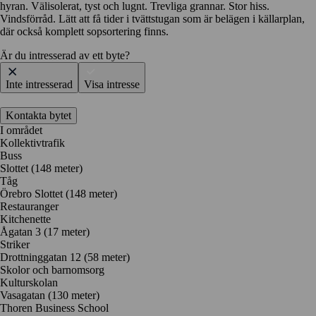
hyran. Välisolerat, tyst och lugnt. Trevliga grannar. Stor hiss.
Vindsförråd. Lätt att få tider i tvättstugan som är belägen i källarplan,
där också komplett sopsortering finns.
Är du intresserad av ett byte?
Inte intresserad
Visa intresse
Kontakta bytet
I området
Kollektivtrafik
Buss
Slottet (148 meter)
Tåg
Örebro Slottet (148 meter)
Restauranger
Kitchenette
Ågatan 3
(17 meter)
Striker
Drottninggatan 12
(58 meter)
Skolor och barnomsorg
Kulturskolan
Vasagatan
(130 meter)
Thoren Business School