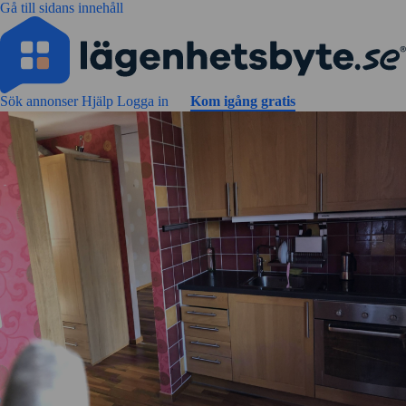
Gå till sidans innehåll
Sök annonser
Hjälp
Logga in
Kom igång gratis