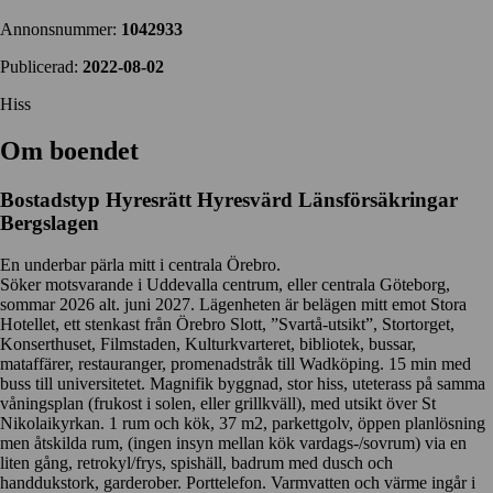
Annonsnummer:
1042933
Publicerad:
2022-08-02
Hiss
Om boendet
Bostadstyp
Hyresrätt
Hyresvärd
Länsförsäkringar
Bergslagen
En underbar pärla mitt i centrala Örebro.
Söker motsvarande i Uddevalla centrum, eller centrala Göteborg,
sommar 2026 alt. juni 2027. Lägenheten är belägen mitt emot Stora
Hotellet, ett stenkast från Örebro Slott, ”Svartå-utsikt”, Stortorget,
Konserthuset, Filmstaden, Kulturkvarteret, bibliotek, bussar,
mataffärer, restauranger, promenadstråk till Wadköping. 15 min med
buss till universitetet. Magnifik byggnad, stor hiss, uteterass på samma
våningsplan (frukost i solen, eller grillkväll), med utsikt över St
Nikolaikyrkan. 1 rum och kök, 37 m2, parkettgolv, öppen planlösning
men åtskilda rum, (ingen insyn mellan kök vardags-/sovrum) via en
liten gång, retrokyl/frys, spishäll, badrum med dusch och
handdukstork, garderober. Porttelefon. Varmvatten och värme ingår i