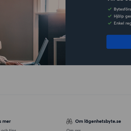
Bytesför
Hjälp ge
Enkel re
s mer
Om lägenhetsbyte.se
 och tips
Om oss