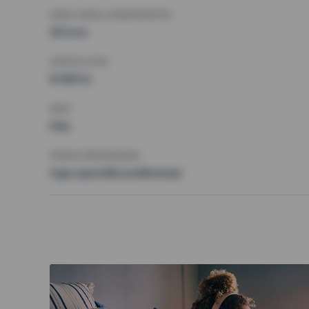
MINST ANTAL KVADRATMETER
30 kvm
HÖGSTA HYRA
8 000 kr
KRAV
Hiss
ÖVRIGA PREFERENSER
Inga speciella preferenser