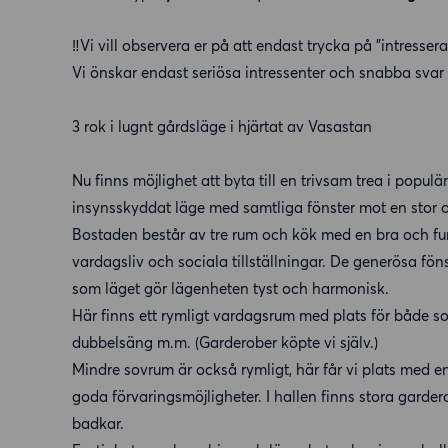
‼️Vi vill observera er på att endast trycka på ”intresser
Vi önskar endast seriösa intressenter och snabba svar 
3 rok i lugnt gårdsläge i hjärtat av Vasastan
Nu finns möjlighet att byta till en trivsam trea i popu
insynsskyddat läge med samtliga fönster mot en stor oc
Bostaden består av tre rum och kök med en bra och fu
vardagsliv och sociala tillställningar. De generösa föns
som läget gör lägenheten tyst och harmonisk.
Här finns ett rymligt vardagsrum med plats för både so
dubbelsäng m.m. (Garderober köpte vi själv.)
Mindre sovrum är också rymligt, här får vi plats med 
goda förvaringsmöjligheter. I hallen finns stora gard
badkar.