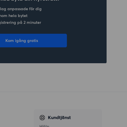
slag anpassade för dig
nom hela bytet
gistrering på 2 minuter
Kom igång gratis
Kundtjänst
Hjälp