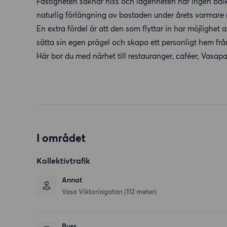
Fastigheten saknar hiss och lägenheten har ingen bal
naturlig förlängning av bostaden under årets varmare
En extra fördel är att den som flyttar in har möjlighet a
sätta sin egen prägel och skapa ett personligt hem från
Här bor du med närhet till restauranger, caféer, Vas
I området
Kollektivtrafik
Annat
Vasa Viktoriagatan (112 meter)
Buss