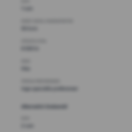
RUM
1 rum
MINST ANTAL KVADRATMETER
50 kvm
HÖGSTA HYRA
8 500 kr
KRAV
Hiss
ÖVRIGA PREFERENSER
Inga speciella preferenser
Alternativt önskemål
RUM
2 rum