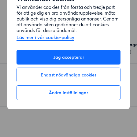
Vi använder cookies från första och tredje part
Viktoriagatan
(32 meter)
för att ge dig en bra användarupplevelse, mäta
publik och visa dig personliga annonser. Genom
att använda siten godkänner du att cookies
används för dessa ändamål.
Affärer
Läs mer i vår cookie-policy
Hemköp Göteborg Vasag
Vasagatan 30
(162 meter)
Jag accepterar
ICA Nära Haga
Endast nödvändiga cookies
Pilgatan
(438 meter)
Ändra inställningar