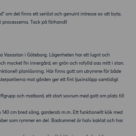
ad” om det finns ett seriöst och genuint intresse av att byta.
i processerna. Tack på förhand‼️
lära Vasastan i Göteborg. Lägenheten har ett lugnt och
h mycket fin innergård, en grön och rofylld oas mitt i stan.
nktionell planlösning. Här finns gott om utrymme för både
terpartierna mot gården ger ett fint ljusinsläpp samtidigt
ffgrupp och matbord, ett stort sovrum med gott om plats till
en 140 cm bred säng, garderob m.m. Ett funktionellt kök med
erober som rymmer en del. Badrummet är halv kaklat och har