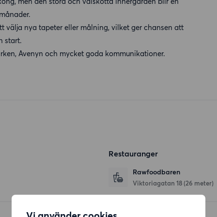
kong, men den stora och välskötta innergården blir en
 månader.
tt välja nya tapeter eller målning, vilket ger chansen att
 start.
aparken, Avenyn och mycket goda kommunikationer.
Restauranger
Rawfoodbaren
Viktoriagatan 18
(26 meter)
Vi använder cookies
Japan House