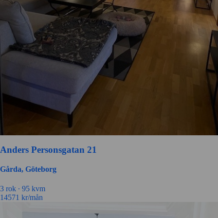
Anders Personsgatan 21
Gårda, Göteborg
3 rok ∙
95 kvm
14571
kr/mån