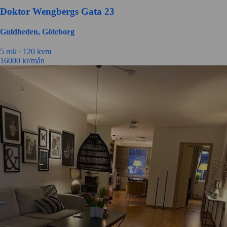
Doktor Wengbergs Gata 23
Guldheden, Göteborg
5 rok ∙
120 kvm
16000
kr/mån