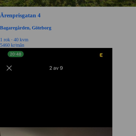
Ärenprisgatan 4
Bagaregården, Göteborg
1 rok ∙
40 kvm
5460
kr/mån