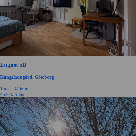
Lugnet 5B
Kungsladugård, Göteborg
1 rok ∙
34 kvm
4520
kr/mån