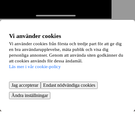
Eketrägatan 10B
Vi använder cookies
Sannegården, Göteborg
Vi använder cookies från första och tredje part för att ge dig
en bra användarupplevelse, mäta publik och visa dig
1 rok ∙
43 kvm
personliga annonser. Genom att använda siten godkänner du
5400
kr/mån
att cookies används för dessa ändamål.
Läs mer i vår cookie-policy
Jag accepterar
Endast nödvändiga cookies
Ändra inställningar