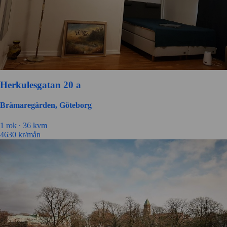
Herkulesgatan 20 a
Brämaregården, Göteborg
1 rok ∙
36 kvm
4630
kr/mån