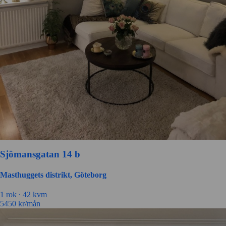
Sjömansgatan 14 b
Masthuggets distrikt, Göteborg
1 rok ∙
42 kvm
5450
kr/mån