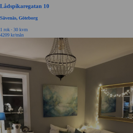
Lådspikaregatan 10
Sävenäs, Göteborg
1 rok ∙
30 kvm
4209
kr/mån