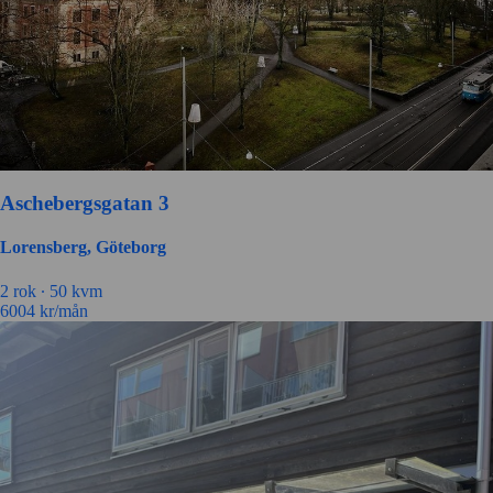
Aschebergsgatan 3
Lorensberg, Göteborg
2 rok ∙
50 kvm
6004
kr/mån