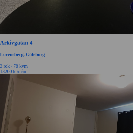
Arkivgatan 4
Lorensberg, Göteborg
3 rok ∙
78 kvm
13200
kr/mån