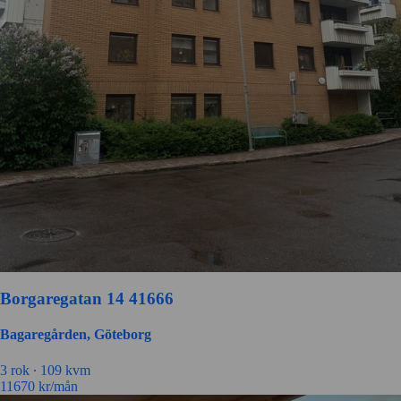
Borgaregatan 14 41666
Bagaregården, Göteborg
3 rok ∙
109 kvm
11670
kr/mån