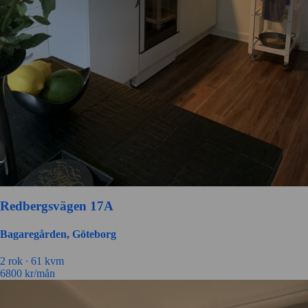
Redbergsvägen 17A
Bagaregården, Göteborg
2 rok ∙
61 kvm
6800
kr/mån