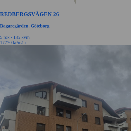
REDBERGSVÄGEN 26
Bagaregården, Göteborg
5 rok ∙
135 kvm
17770
kr/mån