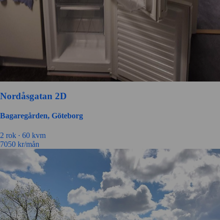
Nordåsgatan 2D
Bagaregården, Göteborg
2 rok ∙
60 kvm
7050
kr/mån