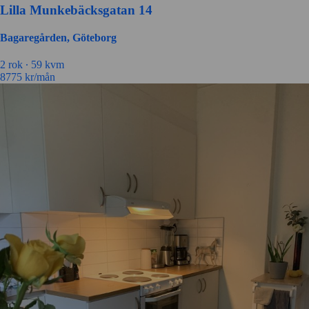
Lilla Munkebäcksgatan 14
Bagaregården, Göteborg
2 rok ∙
59 kvm
8775
kr/mån