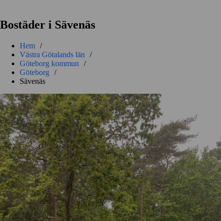
Bostäder i Sävenäs
Hem
/
Västra Götalands län
/
Göteborg kommun
/
Göteborg
/
Sävenäs