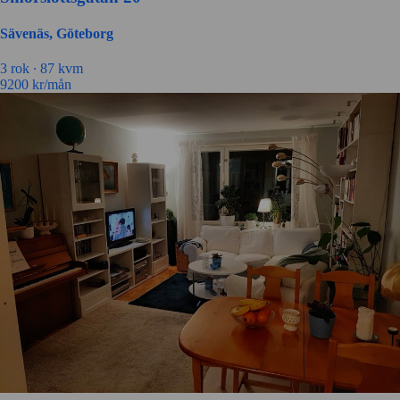
Sävenäs, Göteborg
3 rok ∙
87 kvm
9200
kr/mån