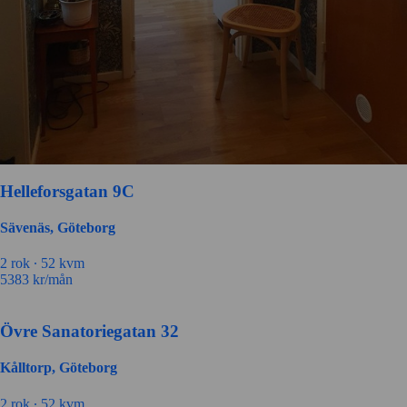
Helleforsgatan 9C
Sävenäs, Göteborg
2 rok ∙
52 kvm
5383
kr/mån
Övre Sanatoriegatan 32
Kålltorp, Göteborg
2 rok ∙
52 kvm