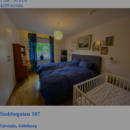
1 rok ∙
30 kvm
4209
kr/mån
Stabbegatan 107
Sävenäs, Göteborg