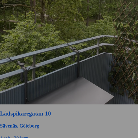
Lådspikaregatan 10
Sävenäs, Göteborg