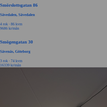
Smörslottsgatan 86
Sävedalen, Sävedalen
4 rok ∙
86 kvm
9686
kr/mån
Smögengatan 30
Sävenäs, Göteborg
3 rok ∙
74 kvm
16339
kr/mån