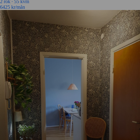
2 rok ∙
55 kvm
6425
kr/mån