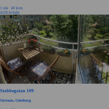
1 rok ∙
40 kvm
4226
kr/mån
Stabbegatan 109
Sävenäs, Göteborg