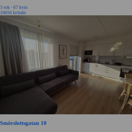
3 rok ∙
67 kvm
10656
kr/mån
Smörslottsgatan 10