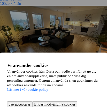
10520
kr/mån
Vi använder cookies
Vi använder cookies från första och tredje part för att ge dig
Östra Torpavägen 101
en bra användarupplevelse, mäta publik och visa dig
personliga annonser. Genom att använda siten godkänner du
Sävenäs, Göteborg
att cookies används för dessa ändamål.
Läs mer i vår cookie-policy
3 rok ∙
66 kvm
14354
kr/mån
Jag accepterar
Endast nödvändiga cookies