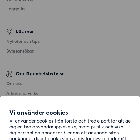
Logga in
Läs mer
Nyheter och tips
Bytesansökan
Om lägenhetsbyte.se
Om oss
Allmänna villkor
Personuppgiftshantering
Vi använder cookies
Cookiepolicy
Vi använder cookies från första och tredje part för att ge
Sitemap
dig en bra användarupplevelse, mäta publik och visa
dig personliga annonser. Genom att använda siten
godkänner du att cookies används för dessa ändamål.